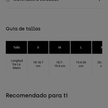
Guía de tallas
Talla
S
M
L
XL
Longitud
18-18.7
18.7-
19.4-20
20-20.6
De La
cm
19.4 cm
cm
cm
Mano
Recomendado para ti