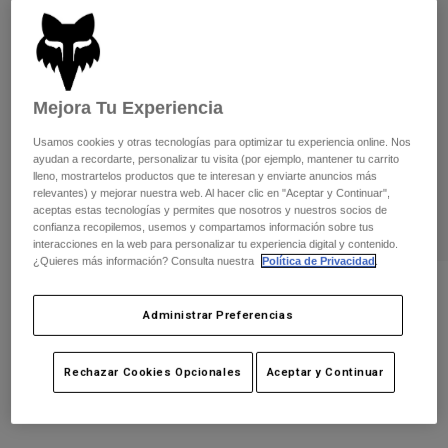
Pantalones
Protecciones
Pantalones
Camisas
Pantalones largos
Gafas de Protección
Ver todo
Guantes
Calcetines
Pantalones cortos
Mejora Tu Experiencia
Ver todo
Chaquetas
Chaquetas y chalecos
Mujer
Usamos cookies y otras tecnologías para optimizar tu experiencia online. Nos
ayudan a recordarte, personalizar tu visita (por ejemplo, mantener tu carrito
Protecciones
lleno, mostrartelos productos que te interesan y enviarte anuncios más
Camisetas y tops
Guantes
Moto
relevantes) y mejorar nuestra web. Al hacer clic en "Aceptar y Continuar",
aceptas estas tecnologías y permites que nosotros y nuestros socios de
Gafas de protección
Sudaderas
confianza recopilemos, usemos y compartamos información sobre tus
Protecciones
Cascos
interacciones en la web para personalizar tu experiencia digital y contenido.
Chaquetas
¿Quieres más información? Consulta nuestra
Política de Privacidad
.
Calcetines
Camisetas
Pantalones
Gafas de protección
Guante Defend Thermo - CE
Pantalones
Mochilas y accesorios
Camisas
Administrar Preferencias
Botas
Calcetines
N.º de artículo
31323
Ver todo
Recambios
Protecciones
Rechazar Cookies Opcionales
Aceptar y Continuar
44,99 €
Accesorios
Guantes
Niños
Gafas de Protección
Recambios