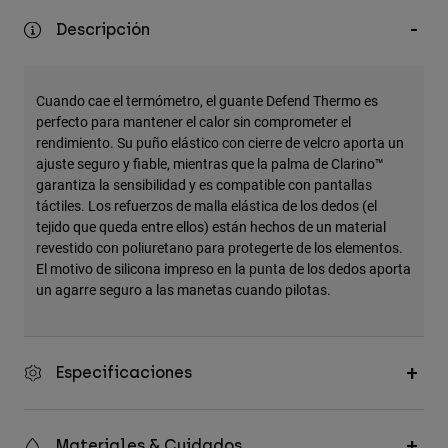
Accesorios
Descripción
Ver Todo
Bolsas y Mochilas
Cuando cae el termómetro, el guante Defend Thermo es
perfecto para mantener el calor sin comprometer el
Gorras y Gorros
rendimiento. Su puño elástico con cierre de velcro aporta un
Ver todo
ajuste seguro y fiable, mientras que la palma de Clarino™
garantiza la sensibilidad y es compatible con pantallas
táctiles. Los refuerzos de malla elástica de los dedos (el
tejido que queda entre ellos) están hechos de un material
revestido con poliuretano para protegerte de los elementos.
El motivo de silicona impreso en la punta de los dedos aporta
un agarre seguro a las manetas cuando pilotas.
Especificaciones
Materiales & Cuidados