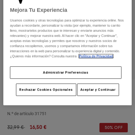
Pantalones
Protecciones
Pantalones
Mejora Tu Experiencia
Camisas
Pantalones largos
Gafas de Protección
Ver todo
Usamos cookies y otras tecnologías para optimizar tu experiencia online. Nos
Guantes
Calcetines
ayudan a recordarte, personalizar tu visita (por ejemplo, mantener tu carrito
Pantalones cortos
lleno, mostrartelos productos que te interesan y enviarte anuncios más
Ver todo
relevantes) y mejorar nuestra web. Al hacer clic en "Aceptar y Continuar",
Chaquetas
aceptas estas tecnologías y permites que nosotros y nuestros socios de
Chaquetas y chalecos
Mujer
confianza recopilemos, usemos y compartamos información sobre tus
Protecciones
interacciones en la web para personalizar tu experiencia digital y contenido.
¿Quieres más información? Consulta nuestra
Política de Privacidad
.
Camisetas y tops
Guantes
Moto
Gafas de protección
Sudaderas
Protecciones
Cascos
Administrar Preferencias
Chaquetas
Calcetines
Camisetas
Pantalones
Gafas de protección
Opiniones
Rechazar Cookies Opcionales
Aceptar y Continuar
Pantalones
Mochilas y accesorios
Camisas
Gorra Withered para Mujer
Botas
Calcetines
Ver todo
Recambios
Protecciones
N.º de artículo
31751
Accesorios
Guantes
Price reduced from
to
32,99 €
16,50 €
50% OFF
Niños
Gafas de Protección
Recambios