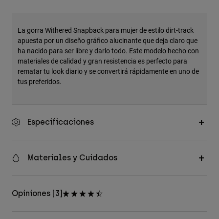
Accesorios
Ver Todo
La gorra Withered Snapback para mujer de estilo dirt-track
apuesta por un diseño gráfico alucinante que deja claro que
Bolsas y Mochilas
ha nacido para ser libre y darlo todo. Este modelo hecho con
Gorras y Gorros
materiales de calidad y gran resistencia es perfecto para
rematar tu look diario y se convertirá rápidamente en uno de
Ver todo
tus preferidos.
Especificaciones
Materiales y Cuidados
Opiniones [3]