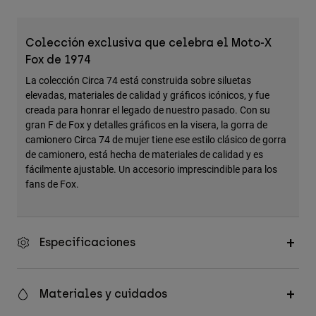
Accesorios
Ver Todo
Colección exclusiva que celebra el Moto-X
Fox de 1974
Bolsas y Mochilas
La colección Circa 74 está construida sobre siluetas
Gorras y Gorros
elevadas, materiales de calidad y gráficos icónicos, y fue
Ver todo
creada para honrar el legado de nuestro pasado. Con su
gran F de Fox y detalles gráficos en la visera, la gorra de
camionero Circa 74 de mujer tiene ese estilo clásico de gorra
de camionero, está hecha de materiales de calidad y es
fácilmente ajustable. Un accesorio imprescindible para los
fans de Fox.
Especificaciones
Materiales y cuidados