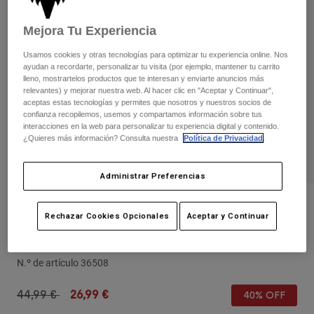
Pantalones
Protecciones
Pantalones
Camisas
Mejora Tu Experiencia
Pantalones largos
Gafas de Protección
Ver todo
Guantes
Usamos cookies y otras tecnologías para optimizar tu experiencia online. Nos
Calcetines
Pantalones cortos
ayudan a recordarte, personalizar tu visita (por ejemplo, mantener tu carrito
lleno, mostrartelos productos que te interesan y enviarte anuncios más
Ver todo
Chaquetas
relevantes) y mejorar nuestra web. Al hacer clic en "Aceptar y Continuar",
Chaquetas y chalecos
Mujer
aceptas estas tecnologías y permites que nosotros y nuestros socios de
confianza recopilemos, usemos y compartamos información sobre tus
Protecciones
interacciones en la web para personalizar tu experiencia digital y contenido.
Camisetas y tops
Guantes
Moto
¿Quieres más información? Consulta nuestra
Política de Privacidad
.
Gafas de protección
Sudaderas
Protecciones
Cascos
Chaquetas
Administrar Preferencias
Calcetines
Camisetas
Pantalones
Gafas de protección
Opiniones
Pantalones
Rechazar Cookies Opcionales
Aceptar y Continuar
Mochilas y accesorios
Camisas
Gorra trucker Circa 74 rejilla de mujer
Botas
Calcetines
Ver todo
Recambios
Protecciones
N.º de artículo
36508
Accesorios
Guantes
Price reduced from
to
44,99 €
26,99 €
40% OFF
Niños
Gafas de Protección
Recambios