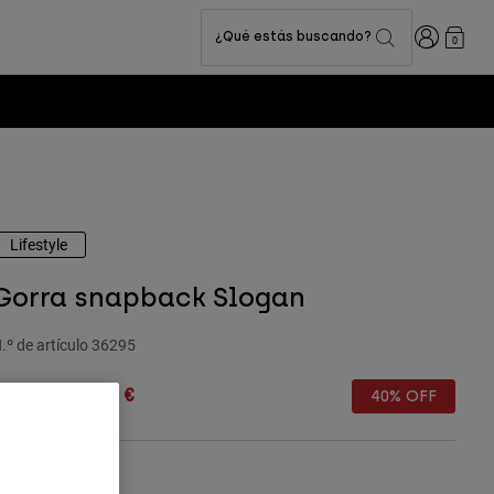
Iniciar sesi
¿Qué estás buscando?
0
Lifestyle
Gorra snapback Slogan
.º de artículo
36295
rice reduced from
to
34,99 €
20,99 €
40% OFF
olor -
Negro