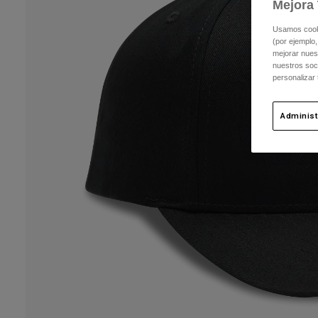
Mejora 
Usamos cookie
(por ejemplo,
mejorar nuest
nuestros soc
personalizar
Administ