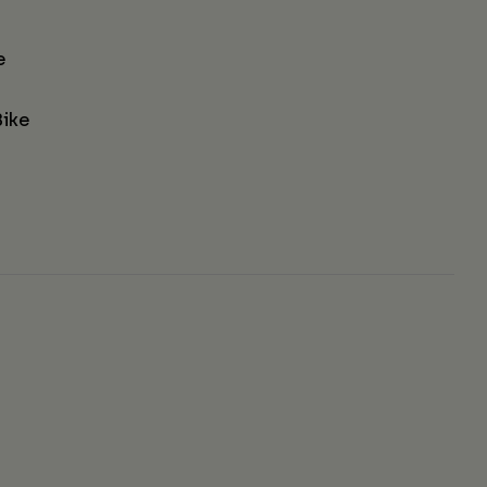
e
ike