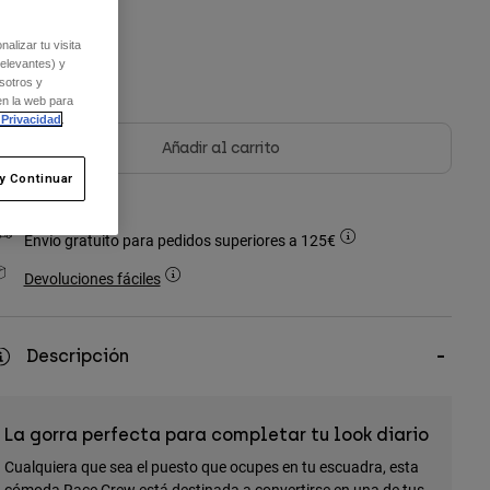
alizar tu visita
relevantes) y
sotros y
en la web para
 Privacidad
.
Añadir al carrito
y Continuar
Envío gratuito para pedidos superiores a 125€
Devoluciones fáciles
Descripción
La gorra perfecta para completar tu look diario
Cualquiera que sea el puesto que ocupes en tu escuadra, esta
cómoda Race Crew está destinada a convertirse en una de tus