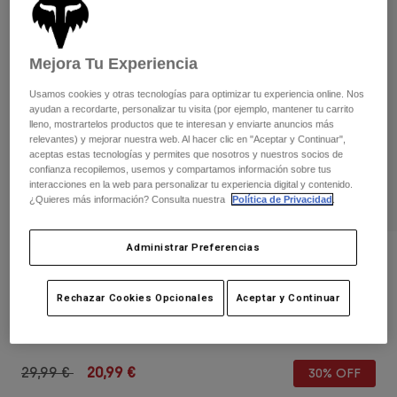
Pantalones
Protecciones
Pantalones
Camisas
Pantalones largos
Gafas de Protección
Ver todo
Mejora Tu Experiencia
Guantes
Calcetines
Pantalones cortos
Usamos cookies y otras tecnologías para optimizar tu experiencia online. Nos
Ver todo
Chaquetas
ayudan a recordarte, personalizar tu visita (por ejemplo, mantener tu carrito
Chaquetas y chalecos
lleno, mostrartelos productos que te interesan y enviarte anuncios más
Mujer
relevantes) y mejorar nuestra web. Al hacer clic en "Aceptar y Continuar",
Protecciones
aceptas estas tecnologías y permites que nosotros y nuestros socios de
Camisetas y tops
Guantes
Moto
confianza recopilemos, usemos y compartamos información sobre tus
interacciones en la web para personalizar tu experiencia digital y contenido.
Gafas de protección
Sudaderas
¿Quieres más información? Consulta nuestra
Política de Privacidad
.
Protecciones
Cascos
Chaquetas
Calcetines
Camisetas
Administrar Preferencias
Pantalones
Gafas de protección
Opiniones
Pantalones
Mochilas y accesorios
Camisas
Gorra Legacy 110 Snapback Juvenil
Botas
Calcetines
Rechazar Cookies Opcionales
Aceptar y Continuar
Ver todo
Recambios
Protecciones
N.º de artículo
31925
Accesorios
Guantes
Price reduced from
to
29,99 €
20,99 €
30% OFF
Niños
Gafas de Protección
Recambios