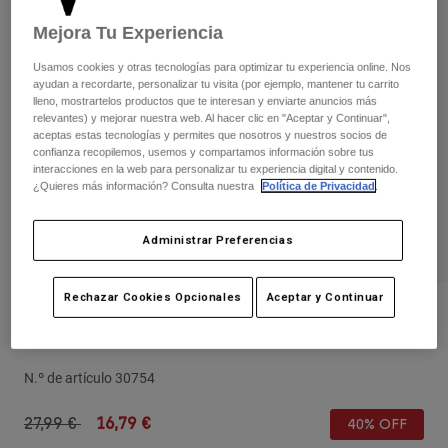
Pantalones
Protecciones
Pantalones
Mejora Tu Experiencia
Camisas
Pantalones largos
Gafas de Protección
Ver todo
Usamos cookies y otras tecnologías para optimizar tu experiencia online. Nos
Guantes
Calcetines
ayudan a recordarte, personalizar tu visita (por ejemplo, mantener tu carrito
Pantalones cortos
lleno, mostrartelos productos que te interesan y enviarte anuncios más
Ver todo
relevantes) y mejorar nuestra web. Al hacer clic en "Aceptar y Continuar",
Chaquetas
aceptas estas tecnologías y permites que nosotros y nuestros socios de
Chaquetas y chalecos
Mujer
confianza recopilemos, usemos y compartamos información sobre tus
Protecciones
interacciones en la web para personalizar tu experiencia digital y contenido.
¿Quieres más información? Consulta nuestra
Política de Privacidad
.
Camisetas y tops
Guantes
Moto
Gafas de protección
Sudaderas
Protecciones
Cascos
Administrar Preferencias
Chaquetas
Calcetines
Camisetas
Pantalones
Gafas de protección
Rechazar Cookies Opcionales
Aceptar y Continuar
Pantalones
Mochilas y accesorios
Gorra Juvenil Vzns Camo 110 Snapback
Camisas
Botas
- Niños
Calcetines
Ver todo
Recambios
Protecciones
N.º de artículo
30754
Accesorios
Guantes
Price reduced from
to
27,99 €
16,79 €
Niños
40% OFF
Gafas de Protección
Recambios