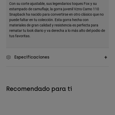
Con su corte ajustable, sus legendarios toques Fox y su
Accesorios
estampado de camuflaje, la gorra juvenil Vzns Camo 110
Snapback ha nacido para convertirse en otro clásico que no
Ver Todo
puede faltar en tu colección. Esta gorra hecha con
Bolsas y Mochilas
materiales de gran calidad y resistencia es perfecta para
rematar tu look diario y va derecha a lo más alto del podio de
Gorras y Gorros
tus favoritas.
Ver todo
Especificaciones
Recomendado para ti