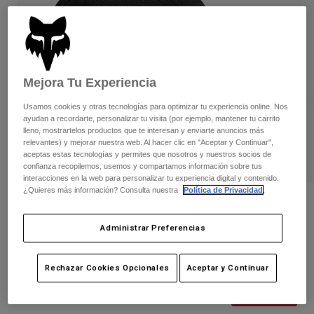
Pantalones
Protecciones
Pantalones
Camisas
Pantalones largos
Gafas de Protección
Ver todo
Guantes
Calcetines
Pantalones cortos
Ver todo
Mejora Tu Experiencia
Chaquetas
Chaquetas y chalecos
Mujer
Usamos cookies y otras tecnologías para optimizar tu experiencia online. Nos
Protecciones
ayudan a recordarte, personalizar tu visita (por ejemplo, mantener tu carrito
lleno, mostrartelos productos que te interesan y enviarte anuncios más
Camisetas y tops
Guantes
Moto
relevantes) y mejorar nuestra web. Al hacer clic en "Aceptar y Continuar",
Gafas de protección
Sudaderas
aceptas estas tecnologías y permites que nosotros y nuestros socios de
Protecciones
confianza recopilemos, usemos y compartamos información sobre tus
Cascos
Chaquetas
interacciones en la web para personalizar tu experiencia digital y contenido.
Calcetines
Camisetas
¿Quieres más información? Consulta nuestra
Política de Privacidad
.
Pantalones
Gafas de protección
Opiniones
Pantalones
Mochilas y accesorios
Camisas
Administrar Preferencias
Gorra Honda Flexfit
Botas
Calcetines
Ver todo
Recambios
Protecciones
N.º de artículo
33382
Accesorios
Rechazar Cookies Opcionales
Aceptar y Continuar
Guantes
Price reduced from
to
39,99 €
23,99 €
40% OFF
Niños
Gafas de Protección
Recambios