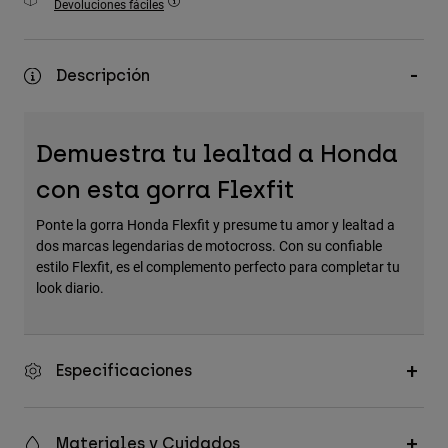
Devoluciones fáciles
Accesorios
Ver Todo
Descripción
Bolsas y Mochilas
Gorras y Gorros
Demuestra tu lealtad a Honda
Ver todo
con esta gorra Flexfit
Ponte la gorra Honda Flexfit y presume tu amor y lealtad a
dos marcas legendarias de motocross. Con su confiable
estilo Flexfit, es el complemento perfecto para completar tu
look diario.
Especificaciones
Materiales y Cuidados