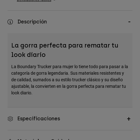
Accesorios
Ver Todo
Descripción
Bolsas y Mochilas
Gorras y Gorros
La gorra perfecta para rematar tu
Ver todo
look diario
La Boundary Trucker para mujer lo tiene todo para pasar a la
categoría de gorra legendaria. Sus materiales resistentes y
de calidad, sumados a su estilo trucker clásico y su diseño
ajustable, la convierten en la gorra perfecta para rematar tu
look diario.
Especificaciones