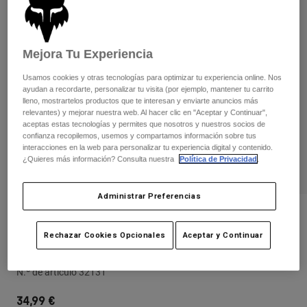
Pantalones
Protecciones
Pantalones
Camisas
Pantalones largos
Gafas de Protección
Ver todo
Guantes
Mejora Tu Experiencia
Calcetines
Pantalones cortos
Usamos cookies y otras tecnologías para optimizar tu experiencia online. Nos
Ver todo
Chaquetas
ayudan a recordarte, personalizar tu visita (por ejemplo, mantener tu carrito
Chaquetas y chalecos
Mujer
lleno, mostrartelos productos que te interesan y enviarte anuncios más
relevantes) y mejorar nuestra web. Al hacer clic en "Aceptar y Continuar",
Protecciones
aceptas estas tecnologías y permites que nosotros y nuestros socios de
Camisetas y tops
Guantes
Moto
confianza recopilemos, usemos y compartamos información sobre tus
interacciones en la web para personalizar tu experiencia digital y contenido.
Gafas de protección
Sudaderas
¿Quieres más información? Consulta nuestra
Política de Privacidad
.
Protecciones
Cascos
Chaquetas
Calcetines
Camisetas
Pantalones
Gafas de protección
Administrar Preferencias
Pantalones
Mochilas y accesorios
Camisas
Opiniones
Botas
Calcetines
Rechazar Cookies Opcionales
Aceptar y Continuar
Ver todo
Gorra Boundary Trucker - Mujer
Recambios
Protecciones
Accesorios
Guantes
N.º de artículo
32131
Niños
Gafas de Protección
Recambios
34,99 €