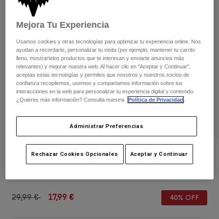
Pantalones
Protecciones
Pantalones
Camisas
Pantalones largos
Mejora Tu Experiencia
Gafas de Protección
Ver todo
Guantes
Calcetines
Usamos cookies y otras tecnologías para optimizar tu experiencia online. Nos
Pantalones cortos
ayudan a recordarte, personalizar tu visita (por ejemplo, mantener tu carrito
Ver todo
Chaquetas
lleno, mostrartelos productos que te interesan y enviarte anuncios más
relevantes) y mejorar nuestra web. Al hacer clic en "Aceptar y Continuar",
Chaquetas y chalecos
Mujer
aceptas estas tecnologías y permites que nosotros y nuestros socios de
Protecciones
confianza recopilemos, usemos y compartamos información sobre tus
interacciones en la web para personalizar tu experiencia digital y contenido.
Camisetas y tops
Guantes
Moto
¿Quieres más información? Consulta nuestra
Política de Privacidad
.
Gafas de protección
Sudaderas
Protecciones
Cascos
Chaquetas
Administrar Preferencias
Calcetines
Camisetas
Pantalones
Gafas de protección
Pantalones
Mochilas y accesorios
Gorra ajustable Checker de mujer
Camisas
Rechazar Cookies Opcionales
Aceptar y Continuar
Botas
Calcetines
Ver todo
N.º de artículo
38521
Recambios
Protecciones
Accesorios
Guantes
Price reduced from
to
29,99 €
17,99 €
40% OFF
Niños
Gafas de Protección
Recambios