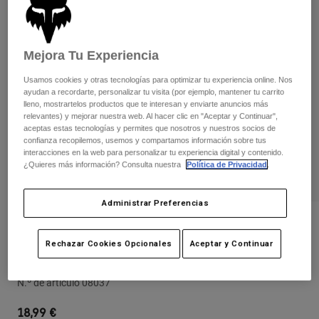
Pantalones
Protecciones
Pantalones
Camisas
Pantalones largos
Gafas de Protección
Ver todo
Guantes
Mejora Tu Experiencia
Calcetines
Pantalones cortos
Usamos cookies y otras tecnologías para optimizar tu experiencia online. Nos
Ver todo
Chaquetas
ayudan a recordarte, personalizar tu visita (por ejemplo, mantener tu carrito
Chaquetas y chalecos
Mujer
lleno, mostrartelos productos que te interesan y enviarte anuncios más
relevantes) y mejorar nuestra web. Al hacer clic en "Aceptar y Continuar",
Protecciones
aceptas estas tecnologías y permites que nosotros y nuestros socios de
Camisetas y tops
Guantes
Moto
confianza recopilemos, usemos y compartamos información sobre tus
interacciones en la web para personalizar tu experiencia digital y contenido.
Gafas de protección
Sudaderas
¿Quieres más información? Consulta nuestra
Política de Privacidad
.
Protecciones
Cascos
Chaquetas
Calcetines
Camisetas
Pantalones
Gafas de protección
Administrar Preferencias
Pantalones
Mochilas y accesorios
Camisas
Opiniones
Botas
Calcetines
Rechazar Cookies Opcionales
Aceptar y Continuar
Ver todo
Espinillera/Rodillera Titan Peewee
Recambios
Protecciones
Accesorios
Guantes
N.º de artículo
08037
Niños
Gafas de Protección
Recambios
18,99 €