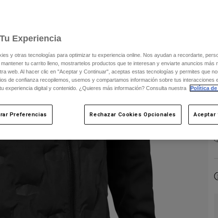
Tu Experiencia
C
s y otras tecnologías para optimizar tu experiencia online. Nos ayudan a recordarte, person
 mantener tu carrito lleno, mostrartelos productos que te interesan y enviarte anuncios más 
ra web. Al hacer clic en "Aceptar y Continuar", aceptas estas tecnologías y permites que no
ios de confianza recopilemos, usemos y compartamos información sobre tus interacciones 
 tu experiencia digital y contenido. ¿Quieres más información? Consulta nuestra
Política de
rar Preferencias
Rechazar Cookies Opcionales
Aceptar 