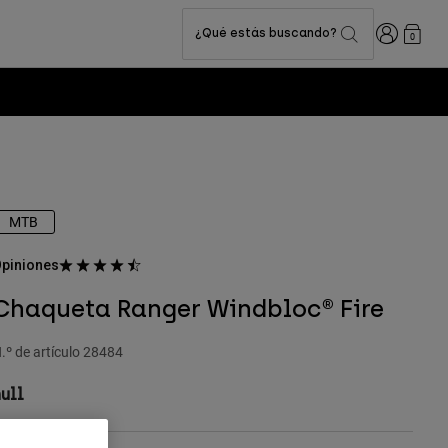
Iniciar sesi
¿Qué estás buscando?
0
MTB
piniones
Chaqueta Ranger Windbloc® Fire
.º de artículo
28484
ull