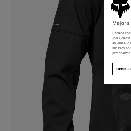
Mejora 
Usamos cookie
(por ejemplo,
mejorar nuest
nuestros soc
personalizar
Administ