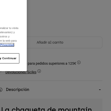
Cuadro de tallas
olor -
alizar tu visita
relevantes) y
sotros y
en la web para
Añadir al carrito
 Privacidad
.
y Continuar
Envío gratuito para pedidos superiores a 125€
Devoluciones fáciles
Descripción
La chaqueta de mountain