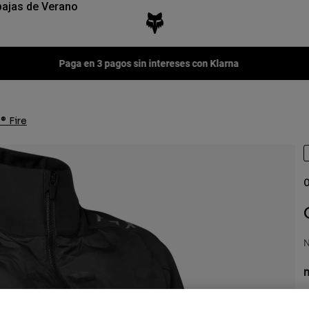
ajas de Verano
Fox LAB Capsule Collection -
Comprar ahora
® Fire
O
N
n