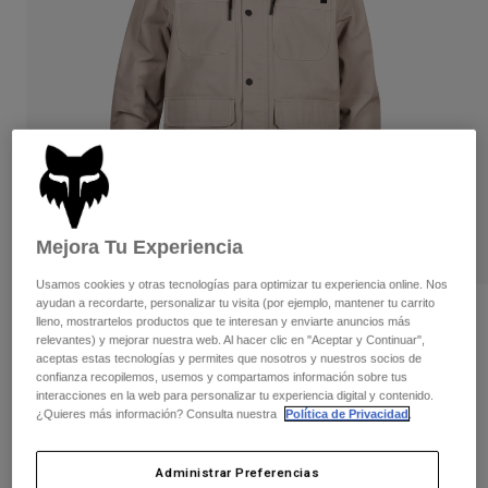
Pantalones
Protecciones
Pantalones
Camisas
Pantalones largos
Gafas de Protección
Ver todo
Guantes
Calcetines
Pantalones cortos
Ver todo
Chaquetas
Chaquetas y chalecos
Mujer
Protecciones
Camisetas y tops
Guantes
Moto
Gafas de protección
Sudaderas
Mejora Tu Experiencia
Protecciones
Cascos
Chaquetas
Usamos cookies y otras tecnologías para optimizar tu experiencia online. Nos
Calcetines
Camisetas
ayudan a recordarte, personalizar tu visita (por ejemplo, mantener tu carrito
Pantalones
Gafas de protección
Opiniones
lleno, mostrartelos productos que te interesan y enviarte anuncios más
Pantalones
Mochilas y accesorios
Camisas
relevantes) y mejorar nuestra web. Al hacer clic en "Aceptar y Continuar",
Chaqueta Mercer
aceptas estas tecnologías y permites que nosotros y nuestros socios de
Botas
Calcetines
Ver todo
confianza recopilemos, usemos y compartamos información sobre tus
Recambios
Protecciones
interacciones en la web para personalizar tu experiencia digital y contenido.
N.º de artículo
31824
Accesorios
¿Quieres más información? Consulta nuestra
Política de Privacidad
.
Guantes
Price reduced from
to
139,99 €
90,99 €
35% OFF
Niños
Gafas de Protección
Recambios
Administrar Preferencias