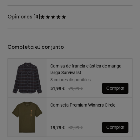
Opiniones [4]
Completa el conjunto
Camisa de franela elástica de manga
larga Survivalist
3 colores disponibles
Price reduced from
to
51,99 €
79,99 €
Comprar
Camiseta Premium Winners Circle
Price reduced from
to
19,79 €
32,99 €
Comprar