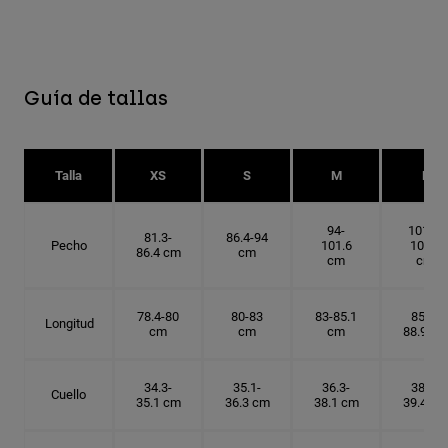
Guía de tallas
Talla
XS
S
M
L
94-
101.6-
81.3-
86.4-94
Pecho
101.6
109.2
86.4 cm
cm
cm
cm
78.4-80
80-83
83-85.1
85.1-
Longitud
cm
cm
cm
88.9 cm
34.3-
35.1-
36.3-
38.1-
Cuello
35.1 cm
36.3 cm
38.1 cm
39.4 cm