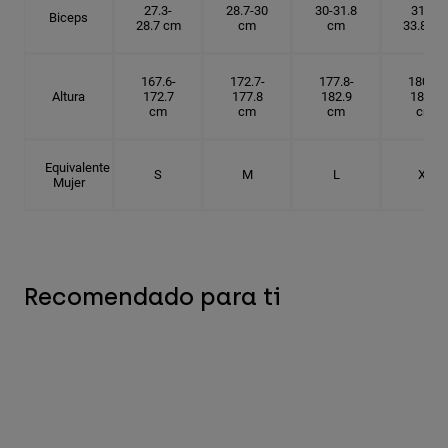
27.3-
28.7-30
30-31.8
31.8-
Biceps
28.7 cm
cm
cm
33.8 cm
167.6-
172.7-
177.8-
180.3-
Altura
172.7
177.8
182.9
185.5
cm
cm
cm
cm
Equivalente
S
M
L
XL
Mujer
Recomendado para ti