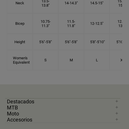
13.5-
15.25-
Neck
14-14.3"
14.5-15"
13.8"
15.5"
10.75-
11.5-
12.75-
Bicep
12-12.5"
11.3"
11.8"
13.3"
Height
5'6"-5'8"
5'6"-5'8"
5'8"-5'10"
5'10"- 6'
Women's
S
M
L
XL
Equivalent
Destacados
MTB
Moto
Accesorios