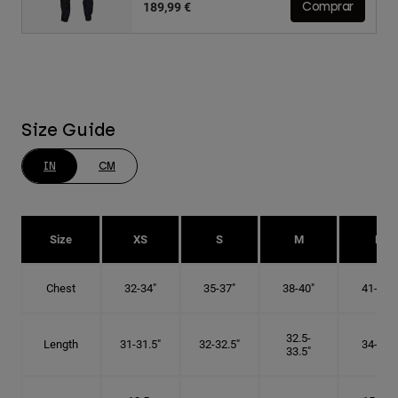
189,99 €
Comprar
Size Guide
IN
CM
Size
XS
S
M
L
Chest
32-34"
35-37"
38-40"
41-43"
32.5-
Length
31-31.5"
32-32.5"
34-35"
33.5"