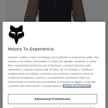
Pantalones
Protecciones
Pantalones
Camisas
Pantalones largos
Gafas de Protección
Ver todo
Guantes
Calcetines
Pantalones cortos
Ver todo
Chaquetas
Chaquetas y chalecos
Mujer
Protecciones
Camisetas y tops
Guantes
Moto
Mejora Tu Experiencia
Gafas de protección
Sudaderas
Protecciones
Cascos
Usamos cookies y otras tecnologías para optimizar tu experiencia online. Nos
Chaquetas
ayudan a recordarte, personalizar tu visita (por ejemplo, mantener tu carrito
Calcetines
Camisetas
lleno, mostrartelos productos que te interesan y enviarte anuncios más
Pantalones
Gafas de protección
relevantes) y mejorar nuestra web. Al hacer clic en "Aceptar y Continuar",
Opiniones
Pantalones
aceptas estas tecnologías y permites que nosotros y nuestros socios de
Mochilas y accesorios
Camisas
confianza recopilemos, usemos y compartamos información sobre tus
Chaqueta Defend Fire Alpha®
Botas
Calcetines
interacciones en la web para personalizar tu experiencia digital y contenido.
Ver todo
¿Quieres más información? Consulta nuestra
Política de Privacidad
.
Recambios
Protecciones
N.º de artículo
33782
Accesorios
Guantes
Administrar Preferencias
Price reduced from
to
259,99 €
194,99 €
25% OFF
Niños
Gafas de Protección
Recambios