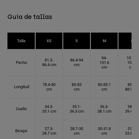
Guía de tallas
Talla
XS
S
M
L
94-
101.6-
81.3-
86.4-94
Pecho
101.6
109.2
86.4 cm
cm
cm
cm
78.4-80
80-83
83-85.1
85.1-
Longitud
cm
cm
cm
88.9 cm
34.3-
35.1-
36.3-
38.1-
Cuello
35.1 cm
36.3 cm
38.1 cm
39.4 cm
27.3-
28.7-30
30-31.8
31.8-
Biceps
28.7 cm
cm
cm
33.8 cm