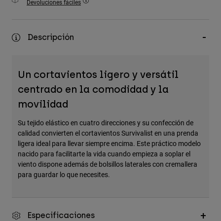
Devoluciones fáciles
Accesorios
Ver Todo
Descripción
Bolsas y Mochilas
Gorras y Gorros
Un cortavientos ligero y versátil
Ver todo
centrado en la comodidad y la
movilidad
Su tejido elástico en cuatro direcciones y su confección de
calidad convierten el cortavientos Survivalist en una prenda
ligera ideal para llevar siempre encima. Este práctico modelo
nacido para facilitarte la vida cuando empieza a soplar el
viento dispone además de bolsillos laterales con cremallera
para guardar lo que necesites.
Especificaciones