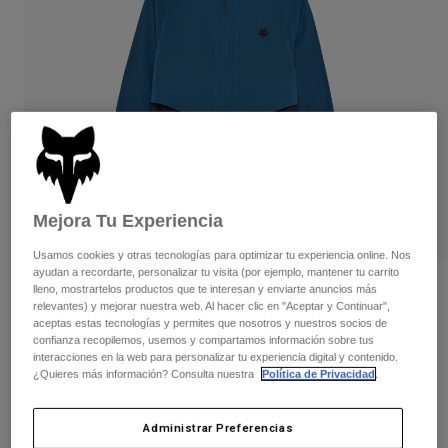
Pantalones
Protecciones
Pantalones
Camisas
Pantalones largos
Gafas de Protección
Ver todo
Guantes
Calcetines
Pantalones cortos
Ver todo
Chaquetas
Chaquetas y chalecos
Mujer
Protecciones
Camisetas y tops
Guantes
Moto
Gafas de protección
Mejora Tu Experiencia
Sudaderas
Protecciones
Cascos
Chaquetas
Usamos cookies y otras tecnologías para optimizar tu experiencia online. Nos
Calcetines
Camisetas
ayudan a recordarte, personalizar tu visita (por ejemplo, mantener tu carrito
Pantalones
Gafas de protección
lleno, mostrartelos productos que te interesan y enviarte anuncios más
Opiniones
Pantalones
relevantes) y mejorar nuestra web. Al hacer clic en "Aceptar y Continuar",
Mochilas y accesorios
Camisas
aceptas estas tecnologías y permites que nosotros y nuestros socios de
Chaqueta cortavientos Survivalist
Botas
Calcetines
confianza recopilemos, usemos y compartamos información sobre tus
Ver todo
interacciones en la web para personalizar tu experiencia digital y contenido.
Recambios
Protecciones
N.º de artículo
32616
¿Quieres más información? Consulta nuestra
Política de Privacidad
.
Accesorios
Guantes
Price reduced from
to
119,99 €
71,99 €
40% OFF
Niños
Gafas de Protección
Administrar Preferencias
Recambios