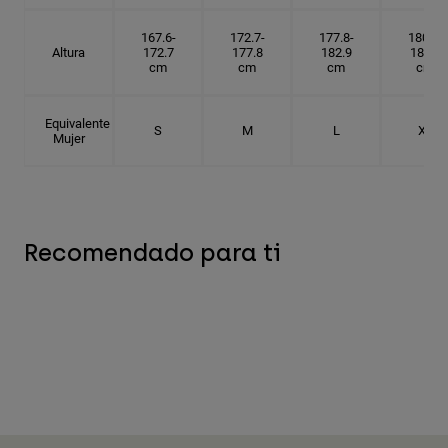
167.6-
172.7-
177.8-
180.3-
Altura
172.7
177.8
182.9
185.5
cm
cm
cm
cm
Equivalente
S
M
L
XL
Mujer
Recomendado para ti