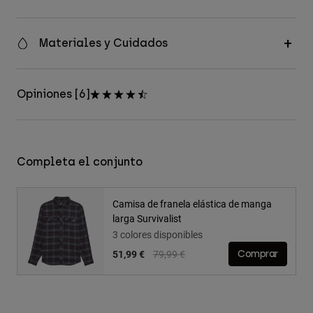
Materiales y Cuidados
Opiniones [6]
Completa el conjunto
Camisa de franela elástica de manga
larga Survivalist
3 colores disponibles
Price reduced from
to
51,99 €
79,99 €
Comprar