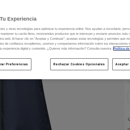
C
Tu Experiencia
s y otras tecnologías para optimizar tu experiencia online. Nos ayudan a recordarte, person
 mantener tu carrito lleno, mostrartelos productos que te interesan y enviarte anuncios más 
ra web. Al hacer clic en "Aceptar y Continuar", aceptas estas tecnologías y permites que no
ios de confianza recopilemos, usemos y compartamos información sobre tus interacciones 
 tu experiencia digital y contenido. ¿Quieres más información? Consulta nuestra
Política de
rar Preferencias
Rechazar Cookies Opcionales
Aceptar 