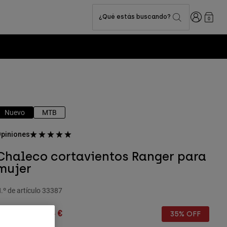
Iniciar sesi
¿Qué estás buscando?
0
Nuevo
MTB
piniones
Chaleco cortavientos Ranger para
mujer
.º de artículo
33387
rice reduced from
to
74,99 €
48,74 €
35% OFF