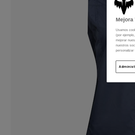
Mejora 
Usamos cookie
(por ejemplo,
mejorar nuest
nuestros soc
personalizar
Administ