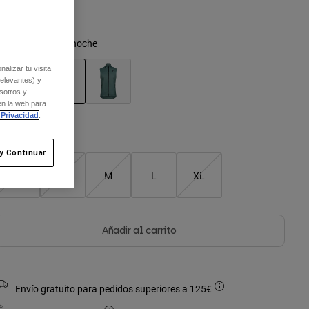
olor -
Azul medianoche
alizar tu visita
relevantes) y
sotros y
en la web para
seleccionado
 Privacidad
.
Cuadro de tallas
y Continuar
XS
S
M
L
XL
Añadir al carrito
Envío gratuito para pedidos superiores a 125€