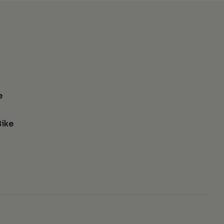
e
ike