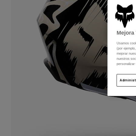
Mejora 
Usamos cookie
(por ejemplo,
mejorar nuest
nuestros soc
personalizar
Administ