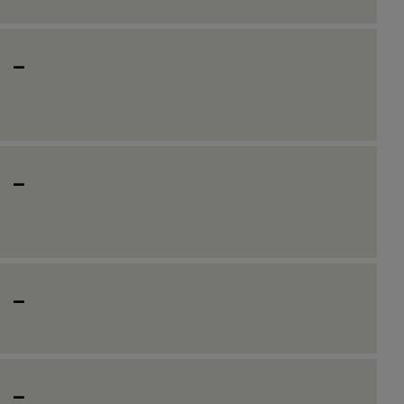
_
_
_
_