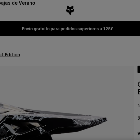
ajas de Verano
Paga en 3 pagos sin intereses con Klarna
l Edition
N
2
V