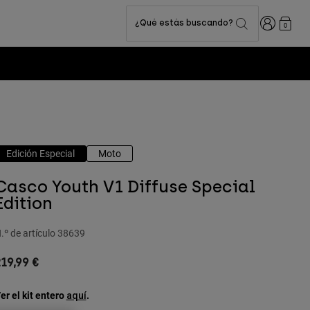
Iniciar sesi
¿Qué estás buscando?
0
Edición Especial
Moto
Casco Youth V1 Diffuse Special
Edition
.º de artículo
38639
19,99 €
er el kit entero
.
aquí