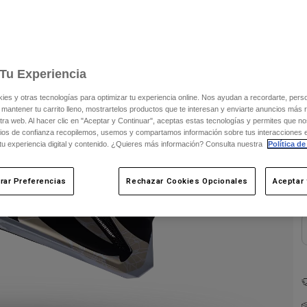
C
Tu Experiencia
s y otras tecnologías para optimizar tu experiencia online. Nos ayudan a recordarte, person
 mantener tu carrito lleno, mostrartelos productos que te interesan y enviarte anuncios más 
ra web. Al hacer clic en "Aceptar y Continuar", aceptas estas tecnologías y permites que no
ios de confianza recopilemos, usemos y compartamos información sobre tus interacciones 
 tu experiencia digital y contenido. ¿Quieres más información? Consulta nuestra
Política de
rar Preferencias
Rechazar Cookies Opcionales
Aceptar 