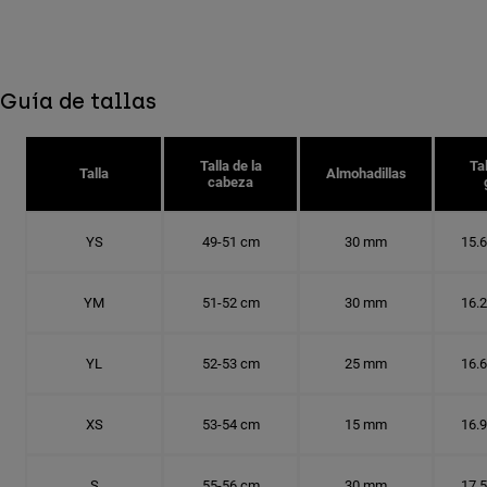
Guía de tallas
Talla de la
Tal
Talla
Almohadillas
cabeza
YS
49-51 cm
30 mm
15.
YM
51-52 cm
30 mm
16.
YL
52-53 cm
25 mm
16.
XS
53-54 cm
15 mm
16.
S
55-56 cm
30 mm
17.