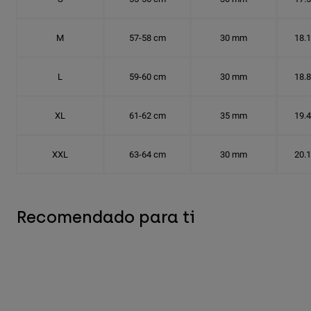
M
57-58 cm
30 mm
18.
L
59-60 cm
30 mm
18.
XL
61-62 cm
35 mm
19.
XXL
63-64 cm
30 mm
20.
Recomendado para ti