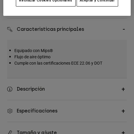
Rechazar Cookies Opcionales
Aceptar y Continuar
Accesorios
Devoluciones fáciles
Ver Todo
Bolsas y Mochilas
Características principales
Gorras y Gorros
Ver todo
Equipado con Mips®
Flujo de aire óptimo
Cumple con las certificaciones ECE 22.06 y DOT
Descripción
Especificaciones
Tamaño y ajuste