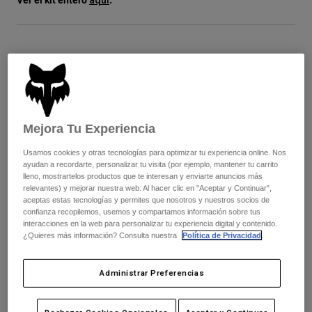
Chaquetas
Explorar Moto
Camisetas
Calcetines
Sudaderas
Ver todo
Color -
Product Help
Ver todo
Explorar MTB
Guía de Equipamiento de Moto
Ropa Casual
Product Help
Accesorios
Guía de cuidado de cascos
Mejora Tu Experiencia
Guía de Equipamiento de MTB
Tops
Guía de cuidado de las botas
Gorras y Gorros
Cuadro de tallas
Usamos cookies y otras tecnologías para optimizar tu experiencia online. Nos
Sudaderas
Guía de cuidado de cascos
ayudan a recordarte, personalizar tu visita (por ejemplo, mantener tu carrito
Bolsas y Mochilas
lleno, mostrartelos productos que te interesan y enviarte anuncios más
Chaquetas
Calcetines
relevantes) y mejorar nuestra web. Al hacer clic en "Aceptar y Continuar",
XS
S
M
L
XL
2XL
aceptas estas tecnologías y permites que nosotros y nuestros socios de
Pantalones
Stickers
confianza recopilemos, usemos y compartamos información sobre tus
Pantalones Cortos
interacciones en la web para personalizar tu experiencia digital y contenido.
Otros Accesorios
¿Quieres más información? Consulta nuestra
Política de Privacidad
.
Bañadores
Añadir al carrito
Ver todo
Ver todo
Administrar Preferencias
Envío gratuito para pedidos superiores a 125€