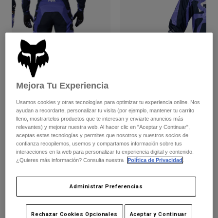
Pantalones
Protecciones
Pantalones
Camisas
Pantalones largos
Gafas de Protección
Ver todo
Guantes
Calcetines
Pantalones cortos
Ver todo
Chaquetas
Chaquetas y chalecos
Mujer
Protecciones
Mejora Tu Experiencia
Camisetas y tops
Guantes
Moto
Usamos cookies y otras tecnologías para optimizar tu experiencia online. Nos
Gafas de protección
Sudaderas
ayudan a recordarte, personalizar tu visita (por ejemplo, mantener tu carrito
Protecciones
Cascos
lleno, mostrartelos productos que te interesan y enviarte anuncios más
Chaquetas
Edición Especial 180 Diffuse
relevantes) y mejorar nuestra web. Al hacer clic en "Aceptar y Continuar",
Calcetines
Camisetas
aceptas estas tecnologías y permites que nosotros y nuestros socios de
Pantalones
Gafas de protección
Completa el set
con la colección lifestyle.
confianza recopilemos, usemos y compartamos información sobre tus
Pantalones
Mochilas y accesorios
interacciones en la web para personalizar tu experiencia digital y contenido.
Camisas
¿Quieres más información? Consulta nuestra
Política de Privacidad
.
Botas
Calcetines
Ver todo
Recambios
Protecciones
Disponible en 3 colores:
Accesorios
Administrar Preferencias
Guantes
Niños
Gafas de Protección
Recambios
Rechazar Cookies Opcionales
Aceptar y Continuar