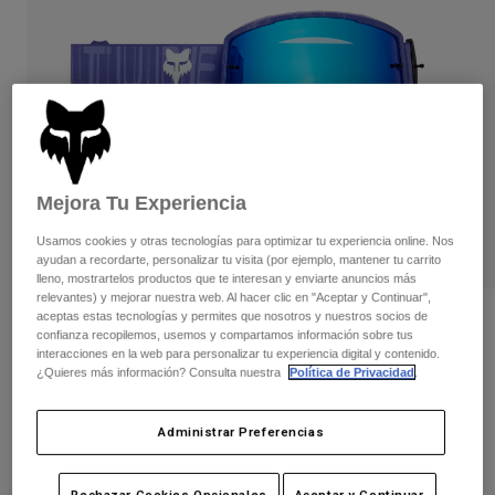
Pantalones
Protecciones
Pantalones
Camisas
Pantalones largos
Gafas de Protección
Ver todo
Guantes
Calcetines
Pantalones cortos
Ver todo
Chaquetas
Chaquetas y chalecos
Mujer
Protecciones
Mejora Tu Experiencia
Camisetas y tops
Guantes
Moto
Gafas de protección
Usamos cookies y otras tecnologías para optimizar tu experiencia online. Nos
Sudaderas
ayudan a recordarte, personalizar tu visita (por ejemplo, mantener tu carrito
Protecciones
Cascos
Chaquetas
lleno, mostrartelos productos que te interesan y enviarte anuncios más
Calcetines
Camisetas
relevantes) y mejorar nuestra web. Al hacer clic en "Aceptar y Continuar",
Pantalones
Gafas de protección
aceptas estas tecnologías y permites que nosotros y nuestros socios de
Gafas con lente de espejo Main Diffuse
Pantalones
confianza recopilemos, usemos y compartamos información sobre tus
Special Edition
Mochilas y accesorios
Camisas
interacciones en la web para personalizar tu experiencia digital y contenido.
Botas
Calcetines
¿Quieres más información? Consulta nuestra
Política de Privacidad
.
Ver todo
N.º de artículo
38618
Recambios
Protecciones
Accesorios
Administrar Preferencias
Guantes
49,99 €
Niños
Gafas de Protección
Recambios
Ver el kit entero
.
aquí
Rechazar Cookies Opcionales
Aceptar y Continuar