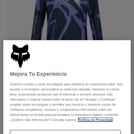
Pantalones
Protecciones
Pantalones
Camisas
Pantalones largos
Gafas de Protección
Ver todo
Guantes
Calcetines
Pantalones cortos
Ver todo
Chaquetas
Chaquetas y chalecos
Mujer
Protecciones
Camisetas y tops
Guantes
Moto
Gafas de protección
Sudaderas
Protecciones
Cascos
Mejora Tu Experiencia
Chaquetas
Calcetines
Camisetas
Pantalones
Usamos cookies y otras tecnologías para optimizar tu experiencia online. Nos
Gafas de protección
Camiseta 180 Diffuse Special Edition
ayudan a recordarte, personalizar tu visita (por ejemplo, mantener tu carrito
Pantalones
Mochilas y accesorios
Camisas
lleno, mostrartelos productos que te interesan y enviarte anuncios más
Botas
Calcetines
relevantes) y mejorar nuestra web. Al hacer clic en "Aceptar y Continuar",
N.º de artículo
38683
Ver todo
aceptas estas tecnologías y permites que nosotros y nuestros socios de
Recambios
Protecciones
confianza recopilemos, usemos y compartamos información sobre tus
44,99 €
Accesorios
interacciones en la web para personalizar tu experiencia digital y contenido.
Guantes
¿Quieres más información? Consulta nuestra
Política de Privacidad
.
Niños
Ver el kit entero
.
Gafas de Protección
aquí
Recambios