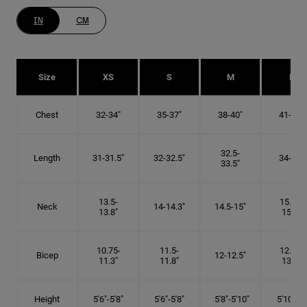
IN
CM
Size
XS
S
M
L
Chest
32-34"
35-37"
38-40"
41-43"
32.5-
Length
31-31.5"
32-32.5"
34-35"
33.5"
13.5-
15.25-
Neck
14-14.3"
14.5-15"
13.8"
15.5"
10.75-
11.5-
12.75-
Bicep
12-12.5"
11.3"
11.8"
13.3"
Height
5'6"-5'8"
5'6"-5'8"
5'8"-5'10"
5'10"- 6'