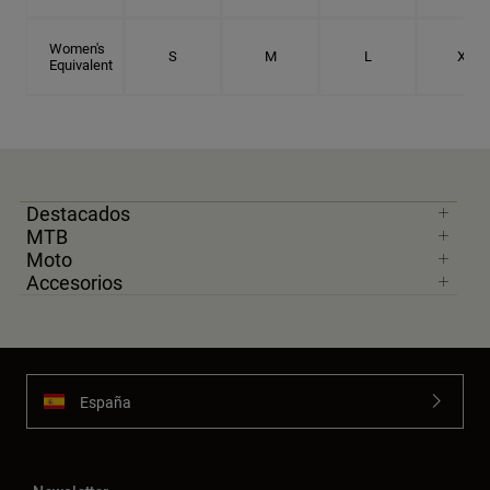
Women's
S
M
L
XL
Equivalent
Destacados
MTB
Moto
Accesorios
España