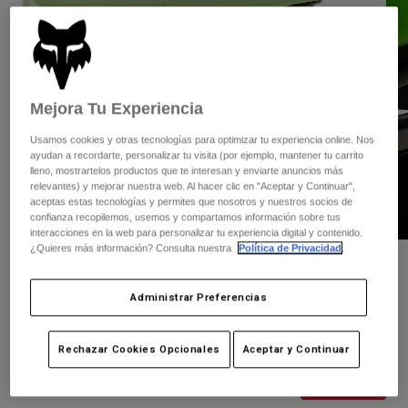
Pantalones
Protecciones
Pantalones
Camisas
Pantalones largos
Gafas de Protección
Ver todo
Guantes
Calcetines
Pantalones cortos
Ver todo
Mejora Tu Experiencia
Chaquetas
Chaquetas y chalecos
Mujer
Usamos cookies y otras tecnologías para optimizar tu experiencia online. Nos
Protecciones
ayudan a recordarte, personalizar tu visita (por ejemplo, mantener tu carrito
Camisetas y tops
lleno, mostrartelos productos que te interesan y enviarte anuncios más
Guantes
Moto
relevantes) y mejorar nuestra web. Al hacer clic en "Aceptar y Continuar",
Gafas de protección
Sudaderas
aceptas estas tecnologías y permites que nosotros y nuestros socios de
Protecciones
Cascos
confianza recopilemos, usemos y compartamos información sobre tus
Chaquetas
interacciones en la web para personalizar tu experiencia digital y contenido.
Calcetines
Camisetas
¿Quieres más información? Consulta nuestra
Política de Privacidad
.
Pantalones
Gafas de protección
Opiniones
Pantalones
Mochilas y accesorios
Camisas
Administrar Preferencias
Casco Speedframe
Botas
Calcetines
Ver todo
Recambios
Protecciones
N.º de artículo
31148
Accesorios
Rechazar Cookies Opcionales
Aceptar y Continuar
Guantes
Price reduced from
to
134,99 €
80,99 €
40% OFF
Niños
Gafas de Protección
Recambios