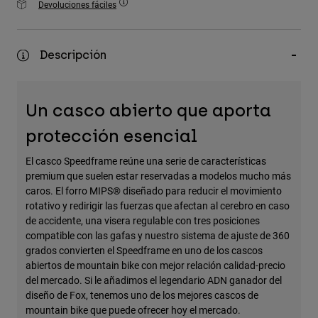
Devoluciones fáciles
Accesorios
Ver Todo
Descripción
Bolsas y Mochilas
Gorras y Gorros
Un casco abierto que aporta
Ver todo
protección esencial
El casco Speedframe reúne una serie de características
premium que suelen estar reservadas a modelos mucho más
caros. El forro MIPS® diseñado para reducir el movimiento
rotativo y redirigir las fuerzas que afectan al cerebro en caso
de accidente, una visera regulable con tres posiciones
compatible con las gafas y nuestro sistema de ajuste de 360
grados convierten el Speedframe en uno de los cascos
abiertos de mountain bike con mejor relación calidad-precio
del mercado. Si le añadimos el legendario ADN ganador del
diseño de Fox, tenemos uno de los mejores cascos de
mountain bike que puede ofrecer hoy el mercado.