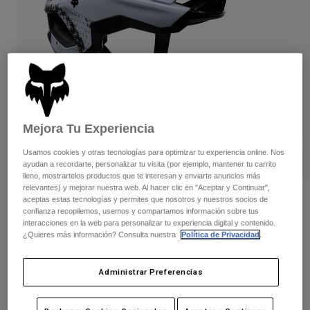
Pantalones
Protecciones
Pantalones
Camisas
Pantalones largos
Gafas de Protección
Ver todo
Guantes
Calcetines
Pantalones cortos
Ver todo
Chaquetas
Chaquetas y chalecos
Mujer
Protecciones
Mejora Tu Experiencia
Camisetas y tops
Guantes
Moto
Gafas de protección
Sudaderas
Usamos cookies y otras tecnologías para optimizar tu experiencia online. Nos
Protecciones
ayudan a recordarte, personalizar tu visita (por ejemplo, mantener tu carrito
Cascos
Chaquetas
lleno, mostrartelos productos que te interesan y enviarte anuncios más
Calcetines
Camisetas
relevantes) y mejorar nuestra web. Al hacer clic en "Aceptar y Continuar",
Pantalones
Gafas de protección
aceptas estas tecnologías y permites que nosotros y nuestros socios de
Casco Speedframe Pro Sense
Pantalones
confianza recopilemos, usemos y compartamos información sobre tus
Mochilas y accesorios
Camisas
interacciones en la web para personalizar tu experiencia digital y contenido.
Botas
Calcetines
N.º de artículo
38363
¿Quieres más información? Consulta nuestra
Política de Privacidad
.
Ver todo
Recambios
Protecciones
Price reduced from
to
179,99 €
134,99 €
Accesorios
25% OFF
Administrar Preferencias
Guantes
Niños
Gafas de Protección
Recambios