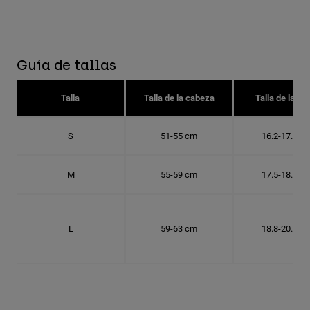
Guía de tallas
Talla
Talla de la cabeza
Talla de la go
S
51-55 cm
16.2-17.5 c
M
55-59 cm
17.5-18.8 c
L
59-63 cm
18.8-20.1 c