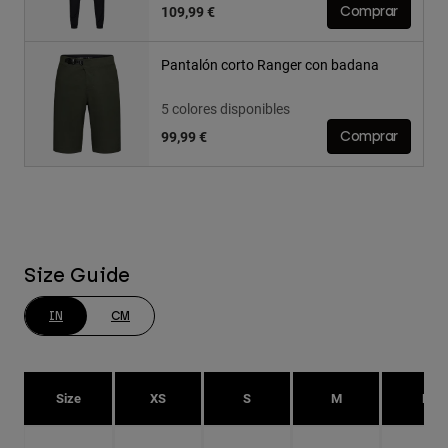
109,99 €
Comprar
Pantalón corto Ranger con badana
5 colores disponibles
99,99 €
Comprar
Size Guide
IN
CM
Size
XS
S
M
L