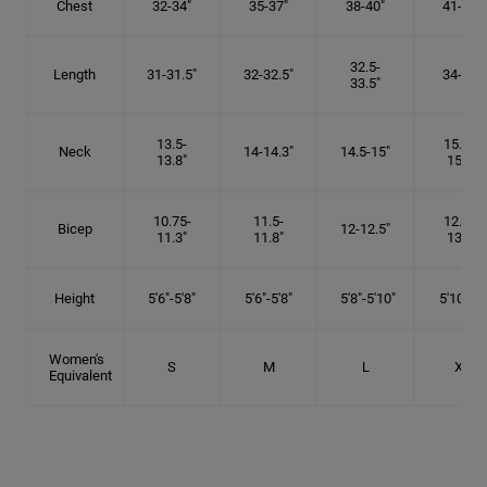
Chest
32-34"
35-37"
38-40"
41-43"
32.5-
Length
31-31.5"
32-32.5"
34-35"
33.5"
13.5-
15.25-
Neck
14-14.3"
14.5-15"
13.8"
15.5"
10.75-
11.5-
12.75-
Bicep
12-12.5"
11.3"
11.8"
13.3"
Height
5'6"-5'8"
5'6"-5'8"
5'8"-5'10"
5'10"- 6'
Women's
S
M
L
XL
Equivalent