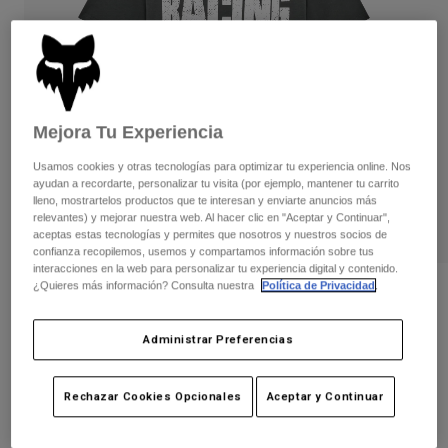
Pantalones
Protecciones
Pantalones
Camisas
Pantalones largos
Gafas de Protección
Ver todo
Guantes
Calcetines
Pantalones cortos
Ver todo
Chaquetas
Mejora Tu Experiencia
Chaquetas y chalecos
Mujer
Protecciones
Usamos cookies y otras tecnologías para optimizar tu experiencia online. Nos
ayudan a recordarte, personalizar tu visita (por ejemplo, mantener tu carrito
Camisetas y tops
Guantes
Moto
lleno, mostrartelos productos que te interesan y enviarte anuncios más
Gafas de protección
relevantes) y mejorar nuestra web. Al hacer clic en "Aceptar y Continuar",
Sudaderas
aceptas estas tecnologías y permites que nosotros y nuestros socios de
Protecciones
Cascos
Chaquetas
confianza recopilemos, usemos y compartamos información sobre tus
Calcetines
Camisetas
interacciones en la web para personalizar tu experiencia digital y contenido.
Pantalones
Gafas de protección
¿Quieres más información? Consulta nuestra
Política de Privacidad
.
Opiniones
Pantalones
Mochilas y accesorios
Camisas
Camiseta Tread Premium
Botas
Calcetines
Administrar Preferencias
Ver todo
Recambios
Protecciones
N.º de artículo
36459
Accesorios
Guantes
Rechazar Cookies Opcionales
Aceptar y Continuar
Price reduced from
to
29,99 €
20,99 €
30% OFF
Niños
Gafas de Protección
Recambios