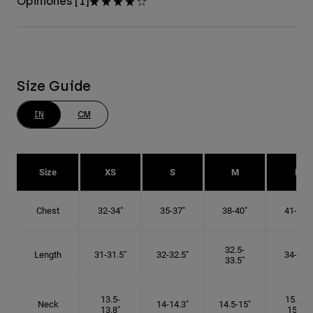
Opiniones [1]
Size Guide
IN
CM
Size
XS
S
M
L
Chest
32-34"
35-37"
38-40"
41-43"
32.5-
Length
31-31.5"
32-32.5"
34-35"
33.5"
13.5-
15.25-
Neck
14-14.3"
14.5-15"
13.8"
15.5"