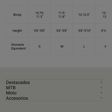
10.75-
11.5-
12.75-
Bicep
12-12.5"
11.3"
11.8"
13.3"
Height
5'6"-5'8"
5'6"-5'8"
5'8"-5'10"
5'10"- 6'
Women's
S
M
L
XL
Equivalent
Destacados
MTB
Moto
Accesorios