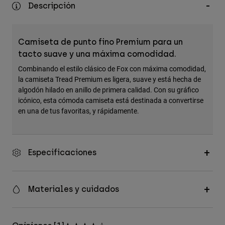
Descripción
Accesorios
Ver Todo
Camiseta de punto fino Premium para un
Bolsas y Mochilas
tacto suave y una máxima comodidad.
Gorras y Gorros
Combinando el estilo clásico de Fox con máxima comodidad,
Ver todo
la camiseta Tread Premium es ligera, suave y está hecha de
algodón hilado en anillo de primera calidad. Con su gráfico
icónico, esta cómoda camiseta está destinada a convertirse
en una de tus favoritas, y rápidamente.
Especificaciones
Materiales y cuidados