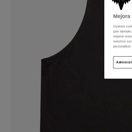
Mejora 
Usamos cookie
(por ejemplo,
mejorar nuest
nuestros soc
personalizar
Administ