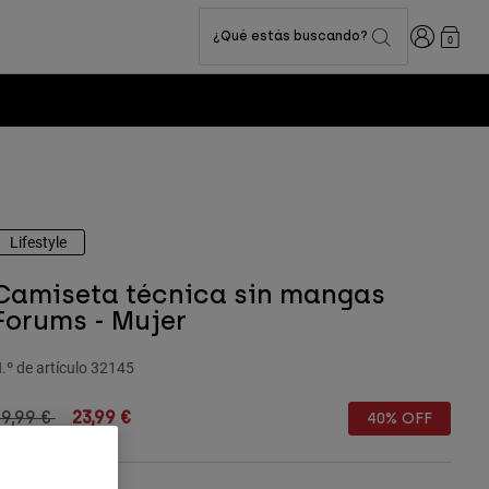
Iniciar sesi
¿Qué estás buscando?
0
Lifestyle
Camiseta técnica sin mangas
Forums - Mujer
.º de artículo
32145
rice reduced from
to
9,99 €
23,99 €
40% OFF