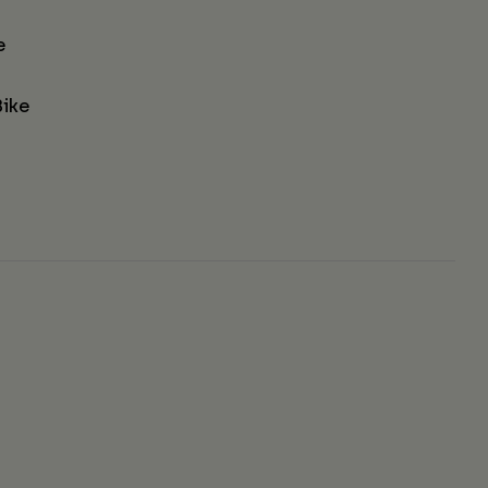
e
ike