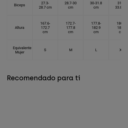
27.3-
28.7-30
30-31.8
31.8-
Biceps
28.7 cm
cm
cm
33.8 cm
167.6-
172.7-
177.8-
180.3-
Altura
172.7
177.8
182.9
185.5
cm
cm
cm
cm
Equivalente
S
M
L
XL
Mujer
Recomendado para ti