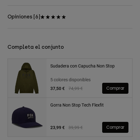
Opiniones [6]
Completa el conjunto
Sudadera con Capucha Non Stop
5 colores disponibles
Price reduced from
to
37,50 €
74,99 €
Comprar
Gorra Non Stop Tech Flexfit
Price reduced from
to
23,99 €
39,99 €
Comprar