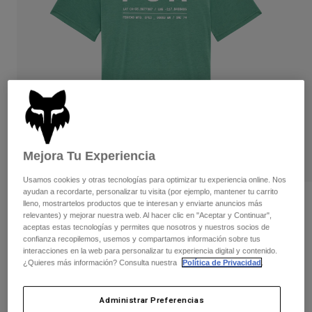
Pantalones
Protecciones
Pantalones
Camisas
Pantalones largos
Gafas de Protección
Ver todo
Guantes
Calcetines
Pantalones cortos
Ver todo
Chaquetas
Chaquetas y chalecos
Mujer
Protecciones
Camisetas y tops
Guantes
Moto
Gafas de protección
Sudaderas
Mejora Tu Experiencia
Protecciones
Cascos
Chaquetas
Usamos cookies y otras tecnologías para optimizar tu experiencia online. Nos
Calcetines
Camisetas
ayudan a recordarte, personalizar tu visita (por ejemplo, mantener tu carrito
Pantalones
Gafas de protección
Opiniones
lleno, mostrartelos productos que te interesan y enviarte anuncios más
Pantalones
relevantes) y mejorar nuestra web. Al hacer clic en "Aceptar y Continuar",
Mochilas y accesorios
Camisas
aceptas estas tecnologías y permites que nosotros y nuestros socios de
Camiseta técnica Non Stop
Botas
Calcetines
confianza recopilemos, usemos y compartamos información sobre tus
Ver todo
Recambios
interacciones en la web para personalizar tu experiencia digital y contenido.
Protecciones
N.º de artículo
31688
¿Quieres más información? Consulta nuestra
Política de Privacidad
.
Accesorios
Guantes
Price reduced from
to
34,99 €
20,99 €
40% OFF
Niños
Gafas de Protección
Recambios
Administrar Preferencias