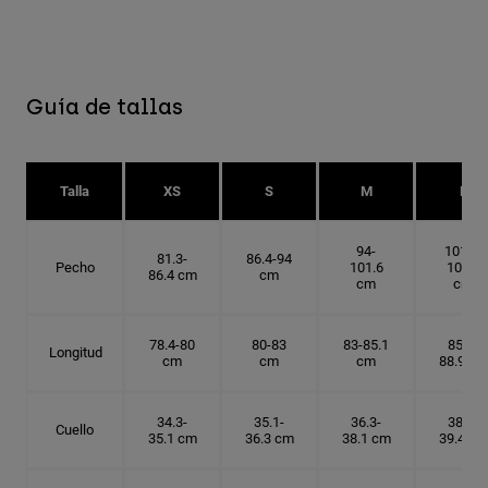
Guía de tallas
Talla
XS
S
M
L
94-
101.6-
81.3-
86.4-94
Pecho
101.6
109.2
86.4 cm
cm
cm
cm
78.4-80
80-83
83-85.1
85.1-
Longitud
cm
cm
cm
88.9 cm
34.3-
35.1-
36.3-
38.1-
Cuello
35.1 cm
36.3 cm
38.1 cm
39.4 cm