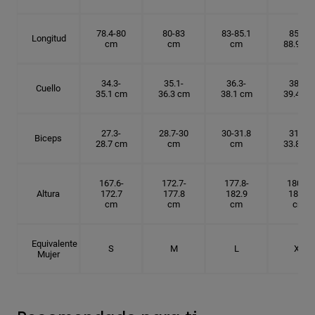
78.4-80
80-83
83-85.1
85.1-
Longitud
cm
cm
cm
88.9 cm
34.3-
35.1-
36.3-
38.1-
Cuello
35.1 cm
36.3 cm
38.1 cm
39.4 cm
27.3-
28.7-30
30-31.8
31.8-
Biceps
28.7 cm
cm
cm
33.8 cm
167.6-
172.7-
177.8-
180.3-
Altura
172.7
177.8
182.9
185.5
cm
cm
cm
cm
Equivalente
S
M
L
XL
Mujer