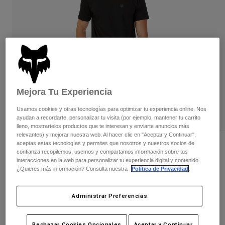
Pantalones
Protecciones
Pantalones
Camisas
Pantalones largos
Gafas de Protección
Ver todo
Guantes
Calcetines
Pantalones cortos
Ver todo
Chaquetas
Chaquetas y chalecos
Mujer
Protecciones
Mejora Tu Experiencia
Camisetas y tops
Guantes
Moto
Gafas de protección
Usamos cookies y otras tecnologías para optimizar tu experiencia online. Nos
Sudaderas
ayudan a recordarte, personalizar tu visita (por ejemplo, mantener tu carrito
Protecciones
Cascos
Chaquetas
lleno, mostrartelos productos que te interesan y enviarte anuncios más
Calcetines
Camisetas
relevantes) y mejorar nuestra web. Al hacer clic en "Aceptar y Continuar",
Pantalones
Gafas de protección
aceptas estas tecnologías y permites que nosotros y nuestros socios de
Opiniones
Pantalones
confianza recopilemos, usemos y compartamos información sobre tus
Mochilas y accesorios
Camisas
interacciones en la web para personalizar tu experiencia digital y contenido.
Camiseta técnica Forums
Botas
Calcetines
¿Quieres más información? Consulta nuestra
Política de Privacidad
.
Ver todo
Recambios
Protecciones
N.º de artículo
30723
Accesorios
Administrar Preferencias
Guantes
Price reduced from
to
44,99 €
26,99 €
40% OFF
Niños
Gafas de Protección
Recambios
Rechazar Cookies Opcionales
Aceptar y Continuar