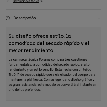
Devoluciones fáciles
Accesorios
Ver Todo
Descripción
Bolsas y Mochilas
Gorras y Gorros
Su diseño ofrece estilo, la
Ver todo
comodidad del secado rápido y el
mejor rendimiento
La camiseta técnica Forums combina tres cuestiones
fundamentales: la comodidad del secado rápido, el alto
rendimiento y un estilo sencillo. Está hecha con un tejido
TruDri™ de secado rápido que aleja el sudor del cuerpo para
mantener la piel fresca. Con su legendario diseño gráfico y
su gran resistencia, este modelo se convertirá al instante en
uno de tus preferidos.