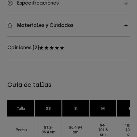
Especificaciones
Materiales y Cuidados
Opiniones [2]
Guía de tallas
Talla
XS
S
M
L
94-
101.6-
81.3-
86.4-94
Pecho
101.6
109.2
86.4 cm
cm
cm
cm