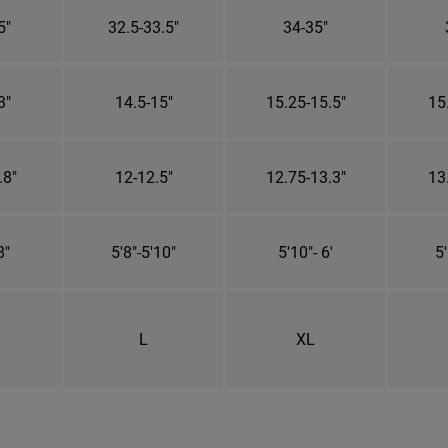
5"
32.5-33.5"
34-35"
3"
14.5-15"
15.25-15.5"
15
.8"
12-12.5"
12.75-13.3"
13
8"
5'8"-5'10"
5'10"- 6'
5'
L
XL