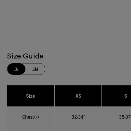
Size Guide
IN
CM
Size
XS
S
Chest
32-34"
35-37