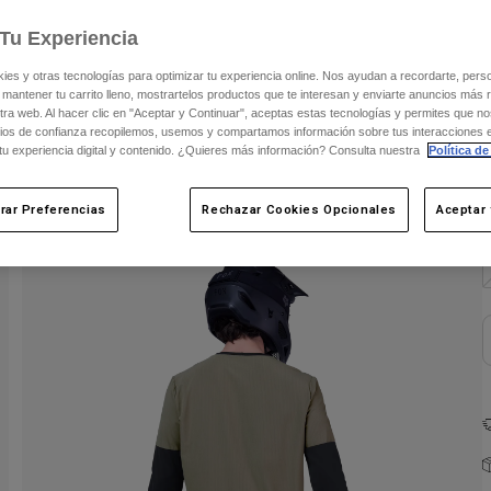
Tu Experiencia
C
s y otras tecnologías para optimizar tu experiencia online. Nos ayudan a recordarte, person
 mantener tu carrito lleno, mostrartelos productos que te interesan y enviarte anuncios más 
ra web. Al hacer clic en "Aceptar y Continuar", aceptas estas tecnologías y permites que no
ios de confianza recopilemos, usemos y compartamos información sobre tus interacciones 
 tu experiencia digital y contenido. ¿Quieres más información? Consulta nuestra
Política de
rar Preferencias
Rechazar Cookies Opcionales
Aceptar 