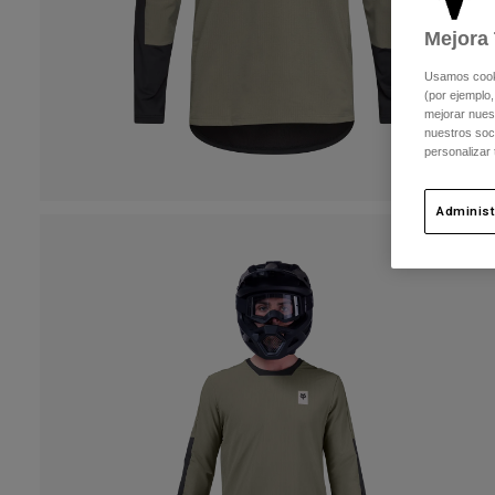
Mejora 
Usamos cookie
(por ejemplo,
mejorar nuest
nuestros soc
personalizar
Administ