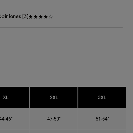
piniones [3]
XL
2XL
3XL
44-46"
47-50"
51-54"