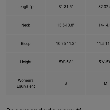
Length
31-31.5"
32-32.
Neck
13.5-13.8"
14-14.
Bicep
10.75-11.3"
11.5-11
Height
5'6"-5'8"
5'6"-5'
Women's
S
M
Equivalent