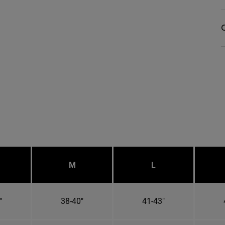
O
M
L
"
38-40"
41-43"