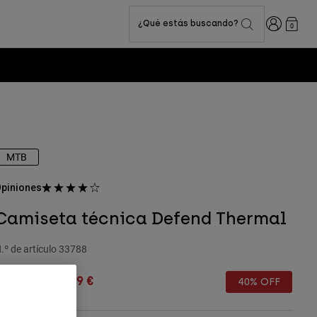
Iniciar sesi
¿Qué estás buscando?
0
MTB
piniones
Camiseta técnica Defend Thermal
.º de artículo
33788
rice reduced from
to
109,99 €
65,99 €
40% OFF