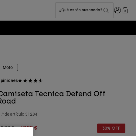
Iniciar sesi
¿Qué estás buscando?
0
Moto
piniones
Camiseta Técnica Defend Off
Road
.º de artículo
31284
rice reduced from
to
99,99 €
69,99 €
30% OFF