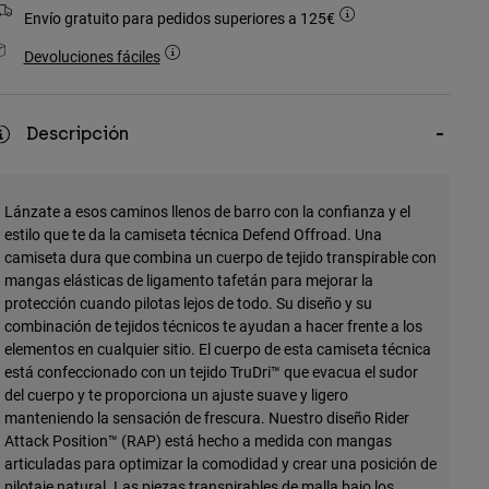
Envío gratuito para pedidos superiores a 125€
Devoluciones fáciles
Descripción
Lánzate a esos caminos llenos de barro con la confianza y el
estilo que te da la camiseta técnica Defend Offroad. Una
camiseta dura que combina un cuerpo de tejido transpirable con
mangas elásticas de ligamento tafetán para mejorar la
protección cuando pilotas lejos de todo. Su diseño y su
combinación de tejidos técnicos te ayudan a hacer frente a los
elementos en cualquier sitio. El cuerpo de esta camiseta técnica
está confeccionado con un tejido TruDri™ que evacua el sudor
del cuerpo y te proporciona un ajuste suave y ligero
manteniendo la sensación de frescura. Nuestro diseño Rider
Attack Position™ (RAP) está hecho a medida con mangas
articuladas para optimizar la comodidad y crear una posición de
pilotaje natural. Las piezas transpirables de malla bajo los