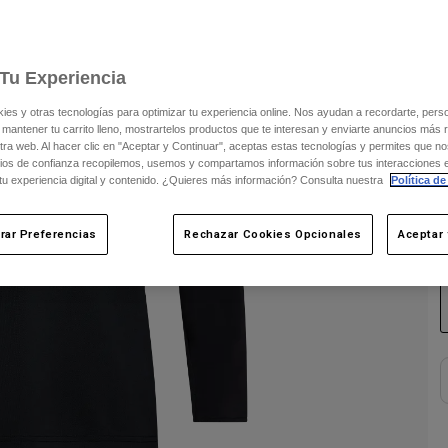
V
Tu Experiencia
s y otras tecnologías para optimizar tu experiencia online. Nos ayudan a recordarte, person
 mantener tu carrito lleno, mostrartelos productos que te interesan y enviarte anuncios más 
ra web. Al hacer clic en "Aceptar y Continuar", aceptas estas tecnologías y permites que no
ios de confianza recopilemos, usemos y compartamos información sobre tus interacciones 
 tu experiencia digital y contenido. ¿Quieres más información? Consulta nuestra
Política de
rar Preferencias
Rechazar Cookies Opcionales
Aceptar 
C