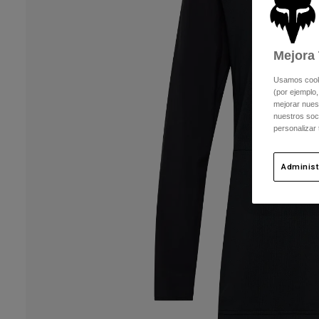
Mejora 
Usamos cookie
(por ejemplo,
mejorar nuest
nuestros soc
personalizar
Administ