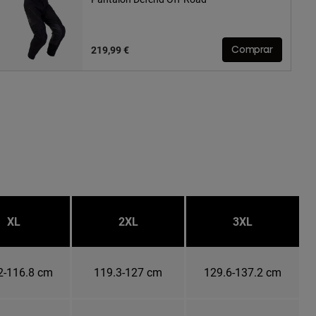
219,99 €
Comprar
XL
2XL
3XL
2-116.8 cm
119.3-127 cm
129.6-137.2 cm