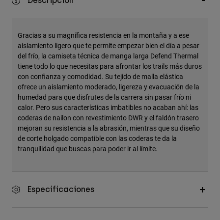
Descripción
Accesorios
Ver Todo
Gracias a su magnífica resistencia en la montaña y a ese
Bolsas y Mochilas
aislamiento ligero que te permite empezar bien el día a pesar
del frío, la camiseta técnica de manga larga Defend Thermal
Gorras y Gorros
tiene todo lo que necesitas para afrontar los trails más duros
Ver todo
con confianza y comodidad. Su tejido de malla elástica
ofrece un aislamiento moderado, ligereza y evacuación de la
humedad para que disfrutes de la carrera sin pasar frío ni
calor. Pero sus características imbatibles no acaban ahí: las
coderas de nailon con revestimiento DWR y el faldón trasero
mejoran su resistencia a la abrasión, mientras que su diseño
de corte holgado compatible con las coderas te da la
tranquilidad que buscas para poder ir al límite.
Especificaciones