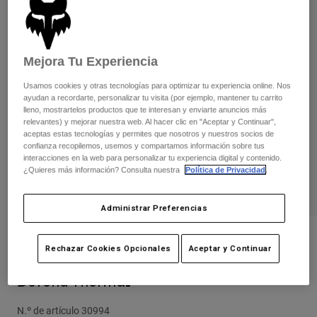
Pantalones
Protecciones
Pantalones
Camisas
Pantalones largos
Gafas de Protección
Ver todo
Guantes
Calcetines
Mejora Tu Experiencia
Pantalones cortos
Ver todo
Chaquetas
Usamos cookies y otras tecnologías para optimizar tu experiencia online. Nos
ayudan a recordarte, personalizar tu visita (por ejemplo, mantener tu carrito
Chaquetas y chalecos
Mujer
lleno, mostrartelos productos que te interesan y enviarte anuncios más
Protecciones
relevantes) y mejorar nuestra web. Al hacer clic en "Aceptar y Continuar",
Camisetas y tops
Guantes
aceptas estas tecnologías y permites que nosotros y nuestros socios de
Moto
confianza recopilemos, usemos y compartamos información sobre tus
Gafas de protección
Sudaderas
interacciones en la web para personalizar tu experiencia digital y contenido.
Protecciones
Cascos
¿Quieres más información? Consulta nuestra
Política de Privacidad
.
Chaquetas
Calcetines
Camisetas
Pantalones
Gafas de protección
Administrar Preferencias
Pantalones
Mochilas y accesorios
Camisas
Botas
Calcetines
Opiniones
Ver todo
Rechazar Cookies Opcionales
Aceptar y Continuar
Recambios
Protecciones
Camiseta Técnica de Manga Larga
Accesorios
Defend Thermal
Guantes
Niños
Gafas de Protección
Recambios
N.º de artículo
30994