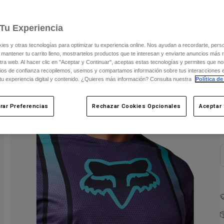
Tu Experiencia
s y otras tecnologías para optimizar tu experiencia online. Nos ayudan a recordarte, person
 mantener tu carrito lleno, mostrartelos productos que te interesan y enviarte anuncios más 
ra web. Al hacer clic en "Aceptar y Continuar", aceptas estas tecnologías y permites que no
ios de confianza recopilemos, usemos y compartamos información sobre tus interacciones 
 tu experiencia digital y contenido. ¿Quieres más información? Consulta nuestra
Política de
C
rar Preferencias
Rechazar Cookies Opcionales
Aceptar 