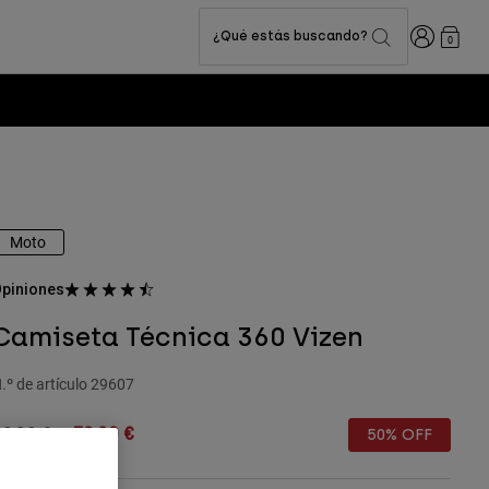
Iniciar sesi
¿Qué estás buscando?
0
Moto
piniones
Camiseta Técnica 360 Vizen
.º de artículo
29607
rice reduced from
to
59,99 €
30,00 €
50% OFF