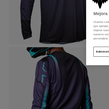
Mejora 
Usamos cookie
(por ejemplo,
mejorar nuest
nuestros soc
personalizar
Administ