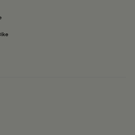
e
ike