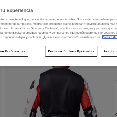
V
Tu Experiencia
s y otras tecnologías para optimizar tu experiencia online. Nos ayudan a recordarte, person
 mantener tu carrito lleno, mostrartelos productos que te interesan y enviarte anuncios más 
ra web. Al hacer clic en "Aceptar y Continuar", aceptas estas tecnologías y permites que no
ios de confianza recopilemos, usemos y compartamos información sobre tus interacciones 
 tu experiencia digital y contenido. ¿Quieres más información? Consulta nuestra
Política de
rar Preferencias
Rechazar Cookies Opcionales
Aceptar 
C