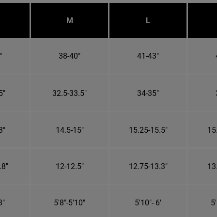
M
L
"
38-40"
41-43"
5"
32.5-33.5"
34-35"
3"
14.5-15"
15.25-15.5"
15
.8"
12-12.5"
12.75-13.3"
13
8"
5'8"-5'10"
5'10"- 6'
5'