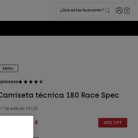
Iniciar sesi
¿Qué estás buscando?
0
Moto
piniones
Camiseta técnica 180 Race Spec
.º de artículo
33120
rice reduced from
to
44,99 €
26,99 €
40% OFF