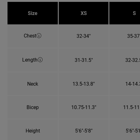
Size
XS
S
Chest
32-34"
35-37
Length
31-31.5"
32-32.
Neck
13.5-13.8"
14-14.
Bicep
10.75-11.3"
11.5-11
Height
5'6"-5'8"
5'6"-5'