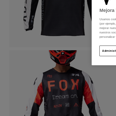
Mejora 
Usamos cookie
(por ejemplo,
mejorar nuest
nuestros soc
personalizar
Administ