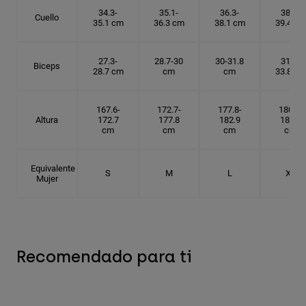
34.3-
35.1-
36.3-
38.1-
Cuello
35.1 cm
36.3 cm
38.1 cm
39.4 cm
27.3-
28.7-30
30-31.8
31.8-
Biceps
28.7 cm
cm
cm
33.8 cm
167.6-
172.7-
177.8-
180.3-
Altura
172.7
177.8
182.9
185.5
cm
cm
cm
cm
Equivalente
S
M
L
XL
Mujer
Recomendado para ti