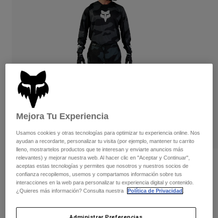
Pantalones
Protecciones
Pantalones
Camisas
Pantalones largos
Gafas de Protección
Ver todo
Guantes
Calcetines
Pantalones cortos
Ver todo
Chaquetas
Chaquetas y chalecos
Mujer
Protecciones
Camisetas y tops
Guantes
Moto
Gafas de protección
Sudaderas
Mejora Tu Experiencia
Protecciones
Cascos
Chaquetas
Calcetines
Camisetas
Usamos cookies y otras tecnologías para optimizar tu experiencia online. Nos
Pantalones
Gafas de protección
ayudan a recordarte, personalizar tu visita (por ejemplo, mantener tu carrito
Pantalones
lleno, mostrartelos productos que te interesan y enviarte anuncios más
Mochilas y accesorios
Camisas
relevantes) y mejorar nuestra web. Al hacer clic en "Aceptar y Continuar",
Botas
Calcetines
Opiniones
aceptas estas tecnologías y permites que nosotros y nuestros socios de
Ver todo
confianza recopilemos, usemos y compartamos información sobre tus
Recambios
Protecciones
Camiseta Técnica 180 Bnkr
interacciones en la web para personalizar tu experiencia digital y contenido.
Accesorios
¿Quieres más información? Consulta nuestra
Política de Privacidad
.
Guantes
N.º de artículo
31280
Niños
Gafas de Protección
Recambios
Administrar Preferencias