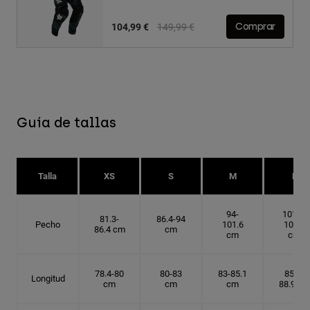
Price reduced from
to
104,99 €
149,99 €
Comprar
Guía de tallas
Talla
XS
S
M
L
94-
101.6-
81.3-
86.4-94
Pecho
101.6
109.2
86.4 cm
cm
cm
cm
78.4-80
80-83
83-85.1
85.1-
Longitud
cm
cm
cm
88.9 cm