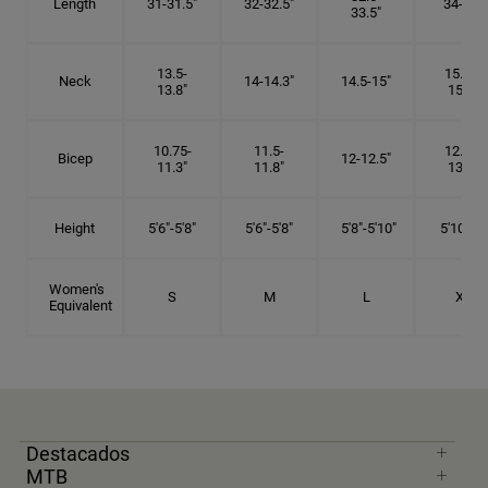
Length
31-31.5"
32-32.5"
34-35"
33.5"
13.5-
15.25-
Neck
14-14.3"
14.5-15"
13.8"
15.5"
10.75-
11.5-
12.75-
Bicep
12-12.5"
11.3"
11.8"
13.3"
Height
5'6"-5'8"
5'6"-5'8"
5'8"-5'10"
5'10"- 6'
Women's
S
M
L
XL
Equivalent
Destacados
MTB