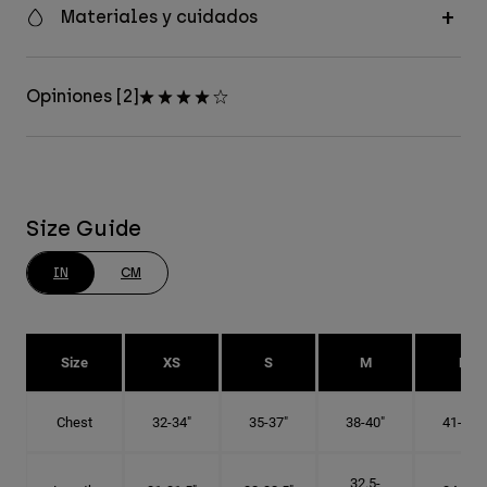
Materiales y cuidados
Opiniones [2]
Size Guide
IN
CM
Size
XS
S
M
L
Chest
32-34"
35-37"
38-40"
41-43"
32.5-