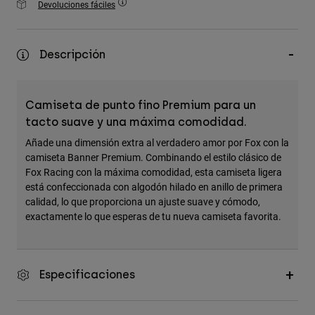
Devoluciones fáciles
Accesorios
Ver Todo
Descripción
Bolsas y Mochilas
Gorras y Gorros
Camiseta de punto fino Premium para un
Ver todo
tacto suave y una máxima comodidad.
Añade una dimensión extra al verdadero amor por Fox con la
camiseta Banner Premium. Combinando el estilo clásico de
Fox Racing con la máxima comodidad, esta camiseta ligera
está confeccionada con algodón hilado en anillo de primera
calidad, lo que proporciona un ajuste suave y cómodo,
exactamente lo que esperas de tu nueva camiseta favorita.
Especificaciones