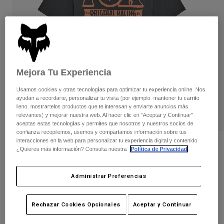
Pantalones
Protecciones
Pantalones
Camisas
Pantalones largos
Gafas de Protección
Ver todo
Guantes
Calcetines
Pantalones cortos
Ver todo
Chaquetas
Chaquetas y chalecos
Mujer
Mejora Tu Experiencia
Protecciones
Usamos cookies y otras tecnologías para optimizar tu experiencia online. Nos
Camisetas y tops
Guantes
Moto
ayudan a recordarte, personalizar tu visita (por ejemplo, mantener tu carrito
lleno, mostrartelos productos que te interesan y enviarte anuncios más
Gafas de protección
Sudaderas
relevantes) y mejorar nuestra web. Al hacer clic en "Aceptar y Continuar",
Protecciones
Cascos
aceptas estas tecnologías y permites que nosotros y nuestros socios de
Chaquetas
Calcetines
confianza recopilemos, usemos y compartamos información sobre tus
Camisetas
Pantalones
interacciones en la web para personalizar tu experiencia digital y contenido.
Gafas de protección
Opiniones
¿Quieres más información? Consulta nuestra
Política de Privacidad
.
Pantalones
Mochilas y accesorios
Camisas
Camiseta Premium de Banner
Botas
Calcetines
Ver todo
Administrar Preferencias
Recambios
Protecciones
N.º de artículo
36467
Accesorios
Guantes
Rechazar Cookies Opcionales
Aceptar y Continuar
Price reduced from
to
29,99 €
20,99 €
30% OFF
Niños
Gafas de Protección
Recambios