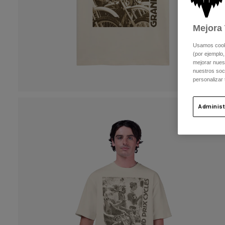
Mejora 
Usamos cookie
(por ejemplo,
mejorar nuest
nuestros soc
personalizar
Administ