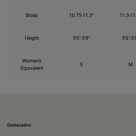
Bicep
10.75-11.3"
11.5-11
Height
5'6"-5'8"
5'6"-5'
Women's
S
M
Equivalent
Destacados