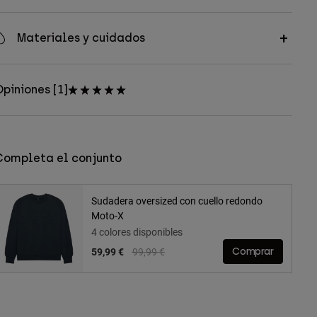
Materiales y cuidados
piniones [1]
Completa el conjunto
Sudadera oversized con cuello redondo
Moto-X
4 colores disponibles
Price reduced from
to
59,99 €
99,99 €
Comprar