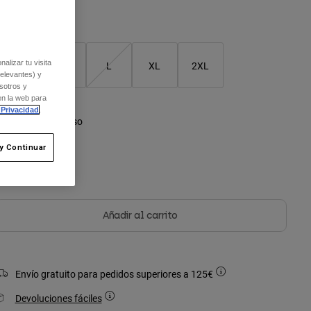
Cuadro de tallas
alizar tu visita
S
M
L
XL
2XL
relevantes) y
sotros y
en la web para
 Privacidad
.
olor -
Blanco hueso
y Continuar
seleccionado
Añadir al carrito
Envío gratuito para pedidos superiores a 125€
Devoluciones fáciles