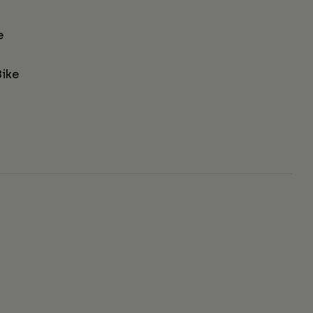
e
ike