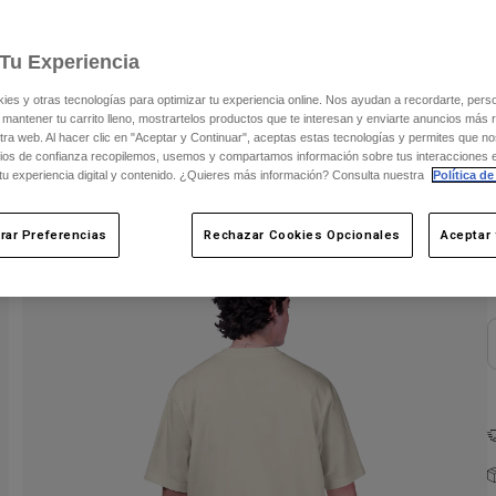
Tu Experiencia
s y otras tecnologías para optimizar tu experiencia online. Nos ayudan a recordarte, person
 mantener tu carrito lleno, mostrartelos productos que te interesan y enviarte anuncios más 
ra web. Al hacer clic en "Aceptar y Continuar", aceptas estas tecnologías y permites que no
ios de confianza recopilemos, usemos y compartamos información sobre tus interacciones 
 tu experiencia digital y contenido. ¿Quieres más información? Consulta nuestra
Política de
C
rar Preferencias
Rechazar Cookies Opcionales
Aceptar 