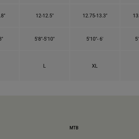
.8"
12-12.5"
12.75-13.3"
13
8"
5'8"-5'10"
5'10"- 6'
5'
L
XL
MTB