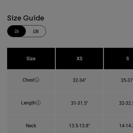
Size Guide
IN
CM
Size
XS
S
Chest
32-34"
35-37
Length
31-31.5"
32-32.
Neck
13.5-13.8"
14-14.