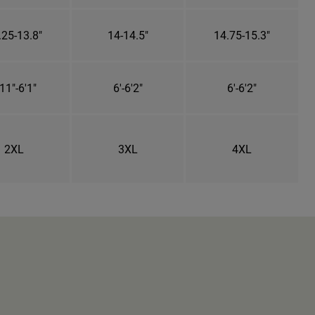
.25-13.8"
14-14.5"
14.75-15.3"
11"-6'1"
6'-6'2"
6'-6'2"
2XL
3XL
4XL