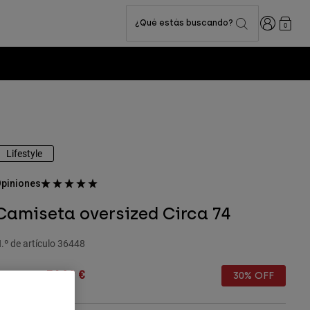
Iniciar sesi
¿Qué estás buscando?
0
Lifestyle
piniones
Camiseta oversized Circa 74
.º de artículo
36448
rice reduced from
to
49,99 €
34,99 €
30% OFF