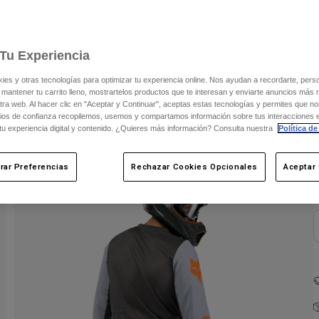
C
Tu Experiencia
s y otras tecnologías para optimizar tu experiencia online. Nos ayudan a recordarte, person
 mantener tu carrito lleno, mostrartelos productos que te interesan y enviarte anuncios más 
ra web. Al hacer clic en "Aceptar y Continuar", aceptas estas tecnologías y permites que no
ios de confianza recopilemos, usemos y compartamos información sobre tus interacciones 
 tu experiencia digital y contenido. ¿Quieres más información? Consulta nuestra
Política de
rar Preferencias
Rechazar Cookies Opcionales
Aceptar 