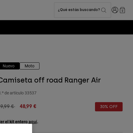
Iniciar sesi
¿Qué estás buscando?
0
Nuevo
Moto
Camiseta off road Ranger Air
.º de artículo
33537
rice reduced from
to
9,99 €
48,99 €
30% OFF
er el kit entero
.
aquí