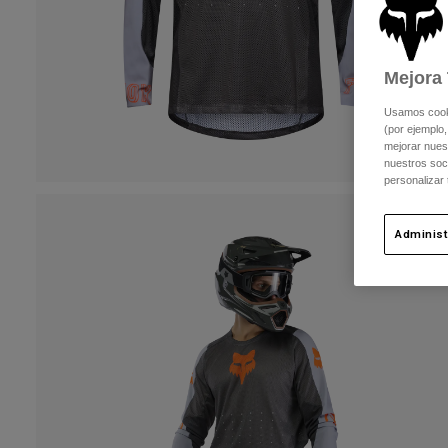
Mejora 
Usamos cookie
(por ejemplo,
mejorar nuest
nuestros soc
personalizar
Administ