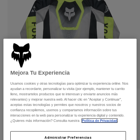
Pantalones
Protecciones
Pantalones
Camisas
Pantalones largos
Gafas de Protección
Ver todo
Guantes
Calcetines
Pantalones cortos
Ver todo
Chaquetas
Chaquetas y chalecos
Mujer
Protecciones
Camisetas y tops
Guantes
Moto
Gafas de protección
Sudaderas
Mejora Tu Experiencia
Protecciones
Cascos
Chaquetas
Calcetines
Usamos cookies y otras tecnologías para optimizar tu experiencia online. Nos
Camisetas
Pantalones
ayudan a recordarte, personalizar tu visita (por ejemplo, mantener tu carrito
Gafas de protección
Pantalones
lleno, mostrartelos productos que te interesan y enviarte anuncios más
Mochilas y accesorios
Camisas
Opiniones
relevantes) y mejorar nuestra web. Al hacer clic en "Aceptar y Continuar",
Botas
Calcetines
aceptas estas tecnologías y permites que nosotros y nuestros socios de
Ver todo
Camiseta Kids 180 Collect
confianza recopilemos, usemos y compartamos información sobre tus
Recambios
Protecciones
interacciones en la web para personalizar tu experiencia digital y contenido.
Accesorios
¿Quieres más información? Consulta nuestra
Política de Privacidad
.
Guantes
N.º de artículo
36331
Niños
Gafas de Protección
Recambios
29,99 €
Administrar Preferencias