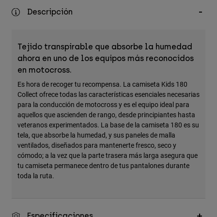
Accesorios
Descripción
Ver Todo
Bolsas y Mochilas
Tejido transpirable que absorbe la humedad
ahora en uno de los equipos más reconocidos
Gorras y Gorros
en motocross.
Ver todo
Es hora de recoger tu recompensa. La camiseta Kids 180
Collect ofrece todas las características esenciales necesarias
para la conducción de motocross y es el equipo ideal para
aquellos que ascienden de rango, desde principiantes hasta
veteranos experimentados. La base de la camiseta 180 es su
tela, que absorbe la humedad, y sus paneles de malla
ventilados, diseñados para mantenerte fresco, seco y
cómodo; a la vez que la parte trasera más larga asegura que
tu camiseta permanece dentro de tus pantalones durante
toda la ruta.
Especificaciones