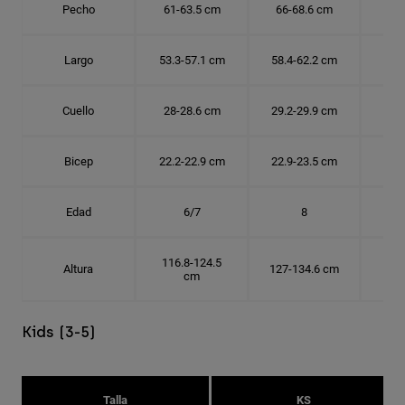
Pecho
61-63.5 cm
66-68.6 cm
71-
Largo
53.3-57.1 cm
58.4-62.2 cm
63.
Cuello
28-28.6 cm
29.2-29.9 cm
30.
Bicep
22.2-22.9 cm
22.9-23.5 cm
24.
Edad
6/7
8
116.8-124.5
Altura
127-134.6 cm
137
cm
Kids (3-5)
Talla
KS