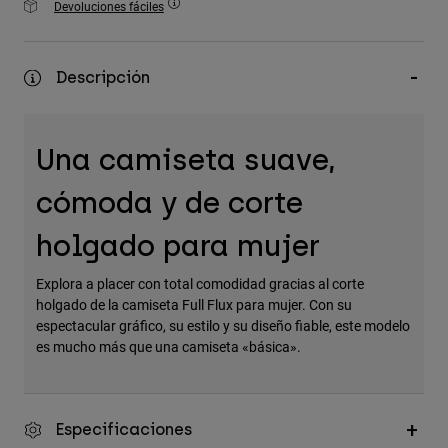
Devoluciones fáciles
Accesorios
Ver Todo
Descripción
Bolsas y Mochilas
Gorras y Gorros
Una camiseta suave,
Ver todo
cómoda y de corte
holgado para mujer
Explora a placer con total comodidad gracias al corte
holgado de la camiseta Full Flux para mujer. Con su
espectacular gráfico, su estilo y su diseño fiable, este modelo
es mucho más que una camiseta «básica».
Especificaciones