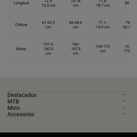
72.5-
75-76
77.5-
Longitud
80 cm
73.5 cm
cm
78.7 cm
61-63.5
66-68.6
71.1-
78.7-
Cintura
cm
cm
74.9 cm
82.5 cm
157.5-
160-
165-173
167.5-
Altura
162.5
167.5
cm
175 cm
cm
cm
Destacados
MTB
Moto
Accesorios