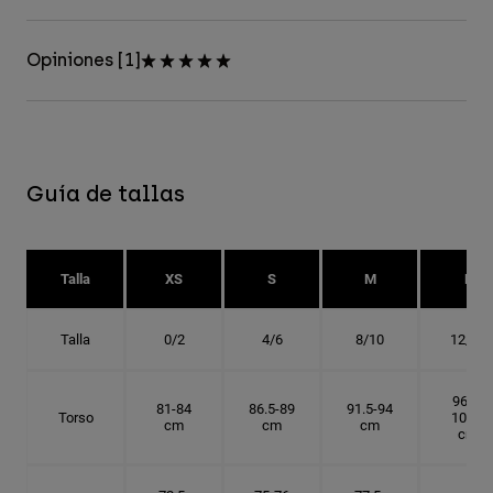
Opiniones [1]
Guía de tallas
Talla
XS
S
M
L
Talla
0/2
4/6
8/10
12/14
96.5-
81-84
86.5-89
91.5-94
Torso
101.5
cm
cm
cm
cm