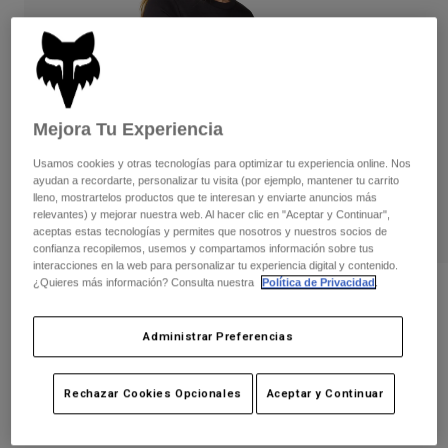
Pantalones
Protecciones
Pantalones
Camisas
Pantalones largos
Gafas de Protección
Ver todo
Guantes
Calcetines
Pantalones cortos
Ver todo
Chaquetas
Mejora Tu Experiencia
Chaquetas y chalecos
Mujer
Usamos cookies y otras tecnologías para optimizar tu experiencia online. Nos
Protecciones
ayudan a recordarte, personalizar tu visita (por ejemplo, mantener tu carrito
Camisetas y tops
Guantes
Moto
lleno, mostrartelos productos que te interesan y enviarte anuncios más
Gafas de protección
relevantes) y mejorar nuestra web. Al hacer clic en "Aceptar y Continuar",
Sudaderas
aceptas estas tecnologías y permites que nosotros y nuestros socios de
Protecciones
Cascos
confianza recopilemos, usemos y compartamos información sobre tus
Chaquetas
Calcetines
interacciones en la web para personalizar tu experiencia digital y contenido.
Camisetas
Pantalones
¿Quieres más información? Consulta nuestra
Política de Privacidad
.
Gafas de protección
Opiniones
Pantalones
Mochilas y accesorios
Camisas
Camiseta Full Flux para Mujer
Botas
Calcetines
Administrar Preferencias
Ver todo
Recambios
Protecciones
N.º de artículo
30013
Accesorios
Rechazar Cookies Opcionales
Aceptar y Continuar
Guantes
Price reduced from
to
29,99 €
15,00 €
50% OFF
Niños
Gafas de Protección
Recambios