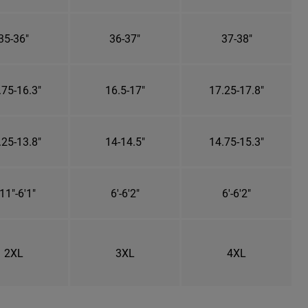
35-36"
36-37"
37-38"
.75-16.3"
16.5-17"
17.25-17.8"
.25-13.8"
14-14.5"
14.75-15.3"
11"-6'1"
6'-6'2"
6'-6'2"
2XL
3XL
4XL