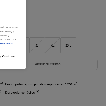
alizar tu visita
Cuadro de tallas
relevantes) y
sotros y
en la web para
 Privacidad
.
S
M
L
XL
2XL
y Continuar
Añadir al carrito
Envío gratuito para pedidos superiores a 125€
Devoluciones fáciles