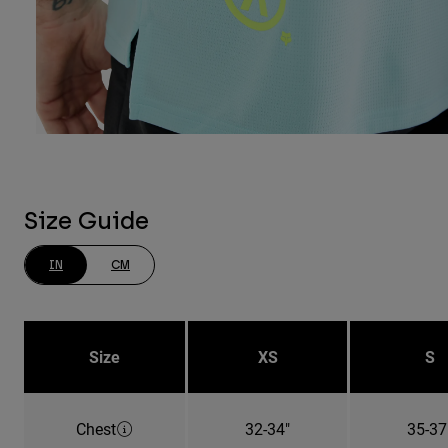
Size Guide
IN
CM
Size
XS
S
Chest
32-34"
35-37