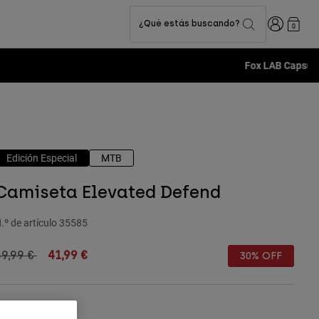
Iniciar sesi
¿Qué estás buscando?
0
Edición Especial
MTB
Camiseta Elevated Defend
.º de artículo
35585
rice reduced from
to
59,99 €
41,99 €
30% OFF
olor -
Azul claro