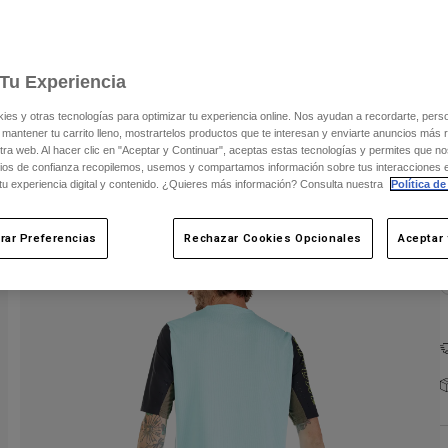
Tu Experiencia
s y otras tecnologías para optimizar tu experiencia online. Nos ayudan a recordarte, person
 mantener tu carrito lleno, mostrartelos productos que te interesan y enviarte anuncios más 
ra web. Al hacer clic en "Aceptar y Continuar", aceptas estas tecnologías y permites que no
ios de confianza recopilemos, usemos y compartamos información sobre tus interacciones 
 tu experiencia digital y contenido. ¿Quieres más información? Consulta nuestra
Política de
rar Preferencias
Rechazar Cookies Opcionales
Aceptar 