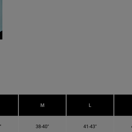
M
L
"
38-40"
41-43"