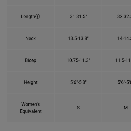
Length
31-31.5"
32-32.
Neck
13.5-13.8"
14-14.
Bicep
10.75-11.3"
11.5-11
Height
5'6"-5'8"
5'6"-5'
Women's
S
M
Equivalent