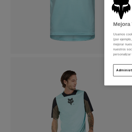
Mejora 
Usamos cookie
(por ejemplo,
mejorar nuest
nuestros soc
personalizar
Administ