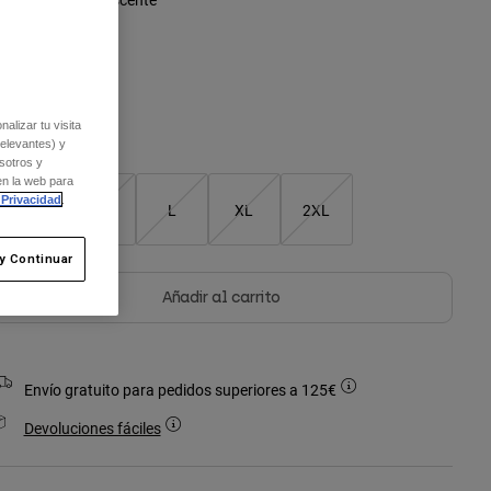
seleccionado
alizar tu visita
relevantes) y
Cuadro de tallas
sotros y
en la web para
 Privacidad
.
S
M
L
XL
2XL
y Continuar
Añadir al carrito
Envío gratuito para pedidos superiores a 125€
Devoluciones fáciles