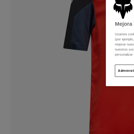
Mejora 
Usamos cookie
(por ejemplo,
mejorar nuest
nuestros soc
personalizar
Administ