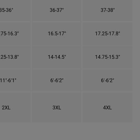
35-36"
36-37"
37-38"
.75-16.3"
16.5-17"
17.25-17.8"
.25-13.8"
14-14.5"
14.75-15.3"
11"-6'1"
6'-6'2"
6'-6'2"
2XL
3XL
4XL