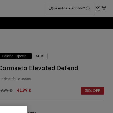
Iniciar sesi
¿Qué estás buscando?
0
Edición Especial
MTB
Camiseta Elevated Defend
.º de artículo
35585
rice reduced from
to
59,99 €
41,99 €
30% OFF
olor -
Rojo fluorescente