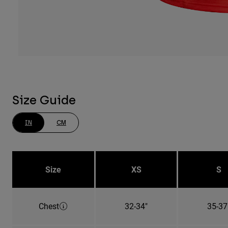
Size Guide
IN
CM
Size
XS
S
Chest
32-34"
35-37