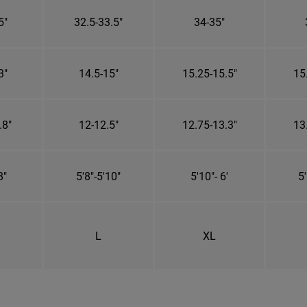
5"
32.5-33.5"
34-35"
3"
14.5-15"
15.25-15.5"
15
.8"
12-12.5"
12.75-13.3"
13
8"
5'8"-5'10"
5'10"- 6'
5'
L
XL