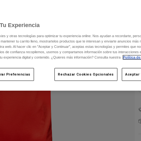
Tu Experiencia
s y otras tecnologías para optimizar tu experiencia online. Nos ayudan a recordarte, person
 mantener tu carrito lleno, mostrartelos productos que te interesan y enviarte anuncios más 
ra web. Al hacer clic en "Aceptar y Continuar", aceptas estas tecnologías y permites que no
ios de confianza recopilemos, usemos y compartamos información sobre tus interacciones 
 tu experiencia digital y contenido. ¿Quieres más información? Consulta nuestra
Política de
rar Preferencias
Rechazar Cookies Opcionales
Aceptar 