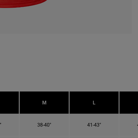
M
L
"
38-40"
41-43"