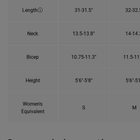
Length
31-31.5"
32-32.
Neck
13.5-13.8"
14-14.
Bicep
10.75-11.3"
11.5-11
Height
5'6"-5'8"
5'6"-5'
Women's
S
M
Equivalent