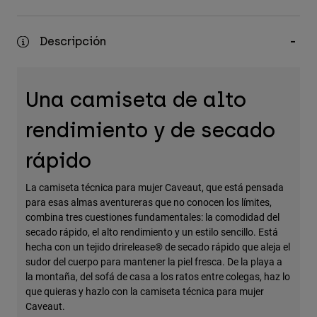
Accesorios
Descripción
Ver Todo
Bolsas y Mochilas
Gorras y Gorros
Una camiseta de alto
Ver todo
rendimiento y de secado
rápido
La camiseta técnica para mujer Caveaut, que está pensada
para esas almas aventureras que no conocen los límites,
combina tres cuestiones fundamentales: la comodidad del
secado rápido, el alto rendimiento y un estilo sencillo. Está
hecha con un tejido drirelease® de secado rápido que aleja el
sudor del cuerpo para mantener la piel fresca. De la playa a
la montaña, del sofá de casa a los ratos entre colegas, haz lo
que quieras y hazlo con la camiseta técnica para mujer
Caveaut.