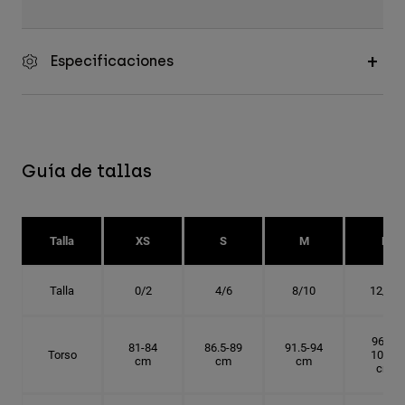
Especificaciones
Guía de tallas
Talla
XS
S
M
L
Talla
0/2
4/6
8/10
12/14
96.5-
81-84
86.5-89
91.5-94
Torso
101.5
cm
cm
cm
cm