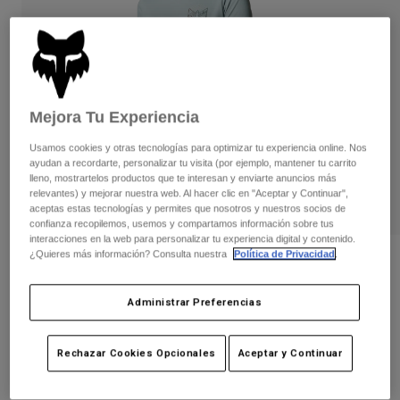
Pantalones
Protecciones
Pantalones
Camisas
Pantalones largos
Gafas de Protección
Ver todo
Guantes
Calcetines
Pantalones cortos
Ver todo
Chaquetas
Mejora Tu Experiencia
Chaquetas y chalecos
Mujer
Usamos cookies y otras tecnologías para optimizar tu experiencia online. Nos
Protecciones
ayudan a recordarte, personalizar tu visita (por ejemplo, mantener tu carrito
Camisetas y tops
Guantes
Moto
lleno, mostrartelos productos que te interesan y enviarte anuncios más
Gafas de protección
relevantes) y mejorar nuestra web. Al hacer clic en "Aceptar y Continuar",
Sudaderas
aceptas estas tecnologías y permites que nosotros y nuestros socios de
Protecciones
Cascos
Chaquetas
confianza recopilemos, usemos y compartamos información sobre tus
Calcetines
interacciones en la web para personalizar tu experiencia digital y contenido.
Camisetas
Pantalones
Gafas de protección
¿Quieres más información? Consulta nuestra
Política de Privacidad
.
Camiseta Caveaut Drirelease® para
Pantalones
Mochilas y accesorios
Mujer
Camisas
Botas
Calcetines
Administrar Preferencias
Ver todo
N.º de artículo
30011
Recambios
Protecciones
Accesorios
Guantes
Rechazar Cookies Opcionales
Aceptar y Continuar
Price reduced from
to
34,99 €
17,50 €
50% OFF
Niños
Gafas de Protección
Recambios