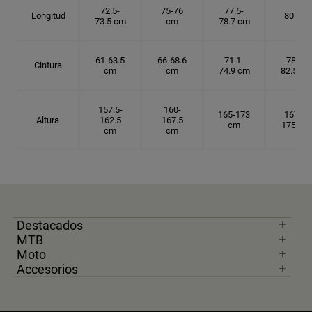
72.5-
75-76
77.5-
Longitud
80 cm
73.5 cm
cm
78.7 cm
61-63.5
66-68.6
71.1-
78.7-
Cintura
cm
cm
74.9 cm
82.5 cm
157.5-
160-
165-173
167.5-
Altura
162.5
167.5
cm
175 cm
cm
cm
Destacados
MTB
Moto
Accesorios