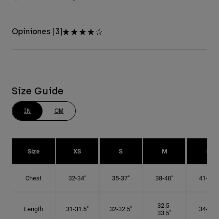
Opiniones [3]
Size Guide
IN
CM
Size
XS
S
M
L
Chest
32-34"
35-37"
38-40"
41-43"
32.5-
Length
31-31.5"
32-32.5"
34-35"
33.5"