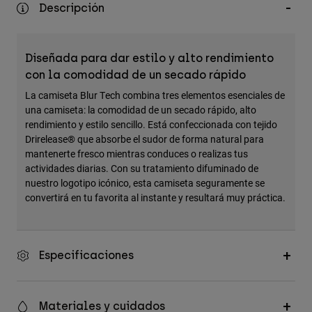
Descripción
Accesorios
Ver Todo
Diseñada para dar estilo y alto rendimiento
Bolsas y Mochilas
con la comodidad de un secado rápido
Gorras y Gorros
La camiseta Blur Tech combina tres elementos esenciales de
Ver todo
una camiseta: la comodidad de un secado rápido, alto
rendimiento y estilo sencillo. Está confeccionada con tejido
Drirelease® que absorbe el sudor de forma natural para
mantenerte fresco mientras conduces o realizas tus
actividades diarias. Con su tratamiento difuminado de
nuestro logotipo icónico, esta camiseta seguramente se
convertirá en tu favorita al instante y resultará muy práctica.
Especificaciones
Materiales y cuidados