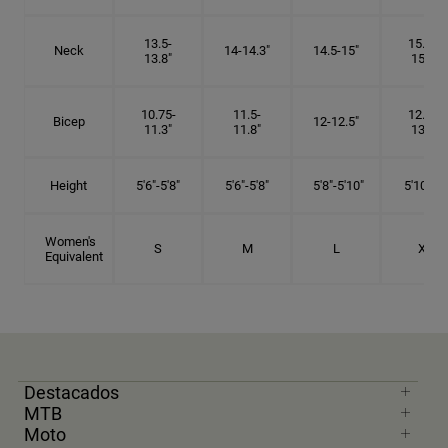
13.5-
15.25-
Neck
14-14.3"
14.5-15"
13.8"
15.5"
10.75-
11.5-
12.75-
Bicep
12-12.5"
11.3"
11.8"
13.3"
Height
5'6"-5'8"
5'6"-5'8"
5'8"-5'10"
5'10"- 6'
Women's
S
M
L
XL
Equivalent
Destacados
MTB
Moto