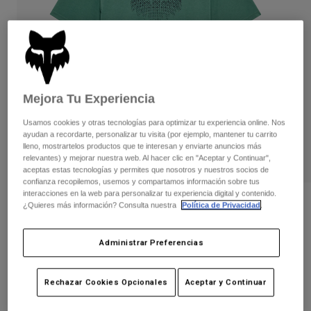
Pantalones
Protecciones
Pantalones
Camisas
Pantalones largos
Gafas de Protección
Ver todo
Guantes
Calcetines
Pantalones cortos
Ver todo
Chaquetas
Mejora Tu Experiencia
Chaquetas y chalecos
Mujer
Protecciones
Usamos cookies y otras tecnologías para optimizar tu experiencia online. Nos
Camisetas y tops
Guantes
Moto
ayudan a recordarte, personalizar tu visita (por ejemplo, mantener tu carrito
lleno, mostrartelos productos que te interesan y enviarte anuncios más
Gafas de protección
Sudaderas
relevantes) y mejorar nuestra web. Al hacer clic en "Aceptar y Continuar",
Protecciones
Cascos
aceptas estas tecnologías y permites que nosotros y nuestros socios de
Chaquetas
confianza recopilemos, usemos y compartamos información sobre tus
Calcetines
Camisetas
interacciones en la web para personalizar tu experiencia digital y contenido.
Pantalones
Gafas de protección
Opiniones
¿Quieres más información? Consulta nuestra
Política de Privacidad
.
Pantalones
Mochilas y accesorios
Camisas
Camiseta Blur Tech
Botas
Calcetines
Ver todo
Administrar Preferencias
Recambios
Protecciones
N.º de artículo
36445
Accesorios
Guantes
Rechazar Cookies Opcionales
Aceptar y Continuar
Price reduced from
to
39,99 €
27,99 €
30% OFF
Niños
Gafas de Protección
Recambios