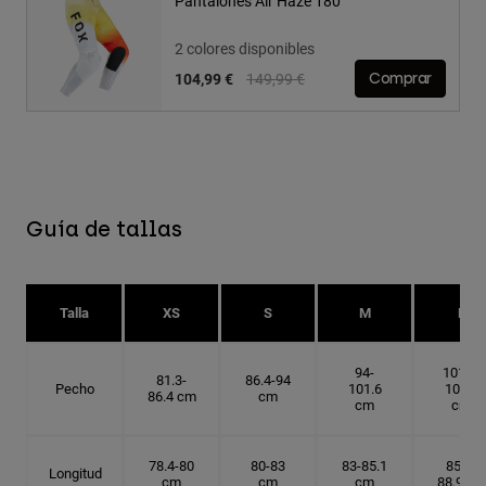
Pantalones Air Haze 180
2 colores disponibles
Price reduced from
to
104,99 €
149,99 €
Comprar
Guía de tallas
Talla
XS
S
M
L
94-
101.6-
81.3-
86.4-94
Pecho
101.6
109.2
86.4 cm
cm
cm
cm
78.4-80
80-83
83-85.1
85.1-
Longitud
cm
cm
cm
88.9 cm