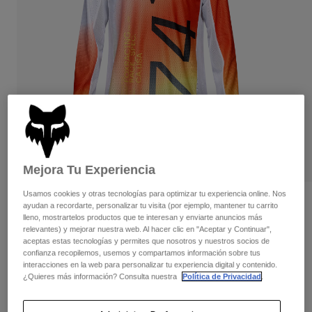
Pantalones
Protecciones
Pantalones
Camisas
Pantalones largos
Gafas de Protección
Ver todo
Guantes
Calcetines
Pantalones cortos
Ver todo
Chaquetas
Chaquetas y chalecos
Mujer
Protecciones
Camisetas y tops
Guantes
Moto
Gafas de protección
Sudaderas
Protecciones
Cascos
Mejora Tu Experiencia
Chaquetas
Calcetines
Camisetas
Usamos cookies y otras tecnologías para optimizar tu experiencia online. Nos
Pantalones
Gafas de protección
Opiniones
ayudan a recordarte, personalizar tu visita (por ejemplo, mantener tu carrito
Pantalones
Mochilas y accesorios
Camisas
lleno, mostrartelos productos que te interesan y enviarte anuncios más
Camiseta Air Haze 180
relevantes) y mejorar nuestra web. Al hacer clic en "Aceptar y Continuar",
Botas
Calcetines
Ver todo
aceptas estas tecnologías y permites que nosotros y nuestros socios de
Recambios
Protecciones
confianza recopilemos, usemos y compartamos información sobre tus
N.º de artículo
33536
Accesorios
interacciones en la web para personalizar tu experiencia digital y contenido.
Guantes
¿Quieres más información? Consulta nuestra
Política de Privacidad
.
Price reduced from
to
44,99 €
31,49 €
30% OFF
Niños
Gafas de Protección
Recambios