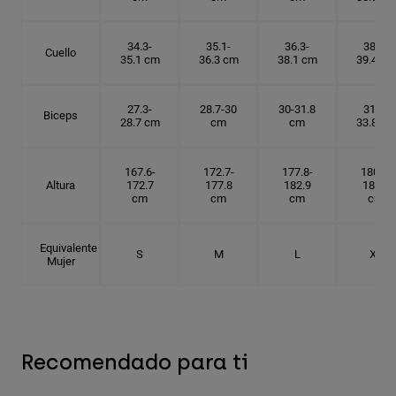
34.3-
35.1-
36.3-
38.1-
Cuello
35.1 cm
36.3 cm
38.1 cm
39.4 cm
27.3-
28.7-30
30-31.8
31.8-
Biceps
28.7 cm
cm
cm
33.8 cm
167.6-
172.7-
177.8-
180.3-
Altura
172.7
177.8
182.9
185.5
cm
cm
cm
cm
Equivalente
S
M
L
XL
Mujer
Recomendado para ti