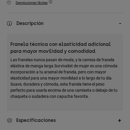
Devoluciones fáciles
Accesorios
Ver Todo
Descripción
Bolsas y Mochilas
Gorras y Gorros
Franela técnica con elasticidad adicional
Ver todo
para mayor movilidad y comodidad.
Las franelas nunca pasan de moda, y la camisa de franela
elástica de manga larga Survivalist de mujer es una cómoda
incorporación a tu arsenal de franela, pero con mayor
elasticidad para una mayor movilidad a lo largo de tu día.
Suave, duradera y cómoda, esta franela tiene el peso
perfecto para usarla encima de una camiseta o debajo de tu
chaqueta o sudadera con capucha favorita.
Especificaciones