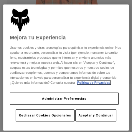
Pantalones
Protecciones
Pantalones
Camisas
Pantalones largos
Gafas de Protección
Ver todo
Guantes
Calcetines
Pantalones cortos
Ver todo
Chaquetas
Mejora Tu Experiencia
Chaquetas y chalecos
Mujer
Usamos cookies y otras tecnologías para optimizar tu experiencia online. Nos
Protecciones
ayudan a recordarte, personalizar tu visita (por ejemplo, mantener tu carrito
Camisetas y tops
Guantes
Moto
lleno, mostrartelos productos que te interesan y enviarte anuncios más
relevantes) y mejorar nuestra web. Al hacer clic en "Aceptar y Continuar",
Gafas de protección
Sudaderas
aceptas estas tecnologías y permites que nosotros y nuestros socios de
Protecciones
Cascos
confianza recopilemos, usemos y compartamos información sobre tus
Chaquetas
Calcetines
interacciones en la web para personalizar tu experiencia digital y contenido.
Camisetas
¿Quieres más información? Consulta nuestra
Política de Privacidad
.
Pantalones
Gafas de protección
Pantalones
Mochilas y accesorios
Camisas
Camisa de franela elástica de manga
Botas
Calcetines
larga Survivalist de mujer
Administrar Preferencias
Ver todo
Recambios
Protecciones
N.º de artículo
36578
Accesorios
Rechazar Cookies Opcionales
Aceptar y Continuar
Guantes
Niños
Price reduced from
to
79,99 €
51,99 €
35% OFF
Gafas de Protección
Recambios