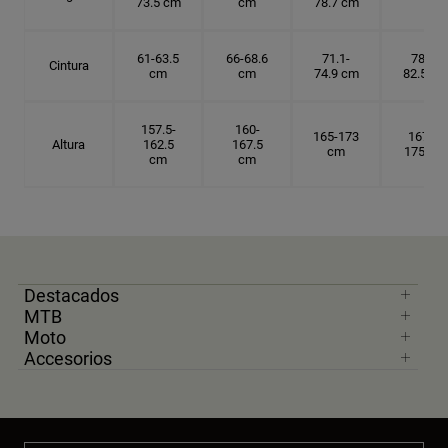
73.5 cm
cm
78.7 cm
61-63.5
66-68.6
71.1-
78.7-
Cintura
cm
cm
74.9 cm
82.5 cm
157.5-
160-
165-173
167.5-
Altura
162.5
167.5
cm
175 cm
cm
cm
Destacados
MTB
Moto
Accesorios