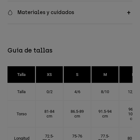
Materiales y cuidados
Guía de tallas
Talla
XS
S
M
L
Talla
0/2
4/6
8/10
12/14
96.5-
81-84
86.5-89
91.5-94
Torso
101.5
cm
cm
cm
cm
72.5-
75-76
77.5-
Longitud
80 cm