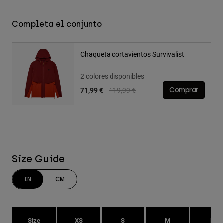
Completa el conjunto
Chaqueta cortavientos Survivalist
2 colores disponibles
Price reduced from
to
71,99 €
119,99 €
Comprar
Size Guide
IN
CM
Size
XS
S
M
L