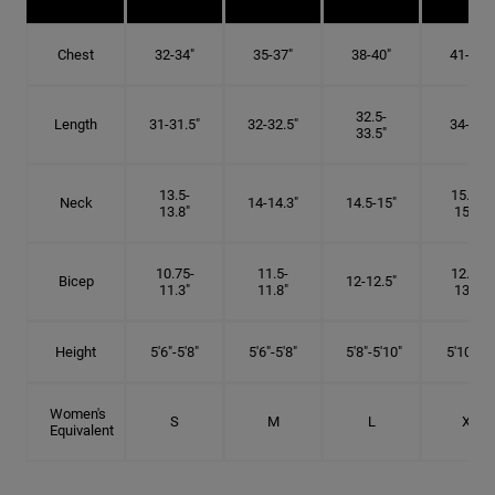
Chest
32-34"
35-37"
38-40"
41-43"
32.5-
Length
31-31.5"
32-32.5"
34-35"
33.5"
13.5-
15.25-
Neck
14-14.3"
14.5-15"
13.8"
15.5"
10.75-
11.5-
12.75-
Bicep
12-12.5"
11.3"
11.8"
13.3"
Height
5'6"-5'8"
5'6"-5'8"
5'8"-5'10"
5'10"- 6'
Women's
S
M
L
XL
Equivalent