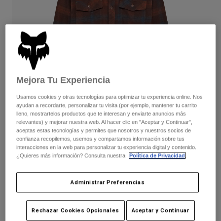
Pantalones
Protecciones
Pantalones
Camisas
Pantalones largos
Gafas de Protección
Ver todo
Guantes
Calcetines
Pantalones cortos
Ver todo
Chaquetas
Chaquetas y chalecos
Mujer
Mejora Tu Experiencia
Protecciones
Camisetas y tops
Guantes
Moto
Usamos cookies y otras tecnologías para optimizar tu experiencia online. Nos
ayudan a recordarte, personalizar tu visita (por ejemplo, mantener tu carrito
Gafas de protección
Sudaderas
lleno, mostrartelos productos que te interesan y enviarte anuncios más
Protecciones
Cascos
relevantes) y mejorar nuestra web. Al hacer clic en "Aceptar y Continuar",
Chaquetas
Calcetines
aceptas estas tecnologías y permites que nosotros y nuestros socios de
Camisetas
Pantalones
confianza recopilemos, usemos y compartamos información sobre tus
Gafas de protección
Camisa de franela de manga larga
interacciones en la web para personalizar tu experiencia digital y contenido.
Pantalones
Mochilas y accesorios
Survivalist Core
Camisas
¿Quieres más información? Consulta nuestra
Política de Privacidad
.
Botas
Calcetines
Ver todo
N.º de artículo
36461
Recambios
Protecciones
Administrar Preferencias
Accesorios
Guantes
Price reduced from
to
59,99 €
38,99 €
35% OFF
Niños
Gafas de Protección
Rechazar Cookies Opcionales
Aceptar y Continuar
Recambios