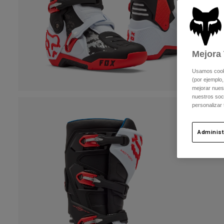
Mejora 
Usamos cookie
(por ejemplo,
mejorar nuest
nuestros soc
personalizar
Administ