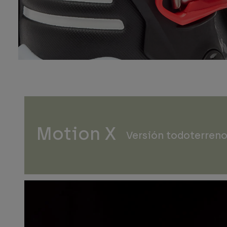
Motion X
Versión todoterreno