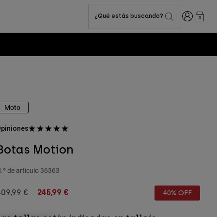
Iniciar sesi
¿Qué estás buscando?
0
Moto
piniones
Botas Motion
.º de artículo
36363
rice reduced from
to
409,99 €
245,99 €
40% OFF