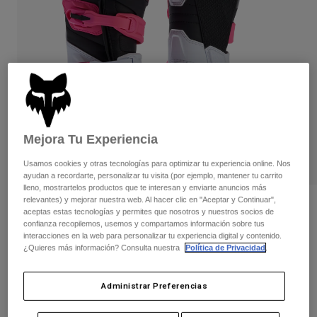
Pantalones
Protecciones
Pantalones
Camisas
Pantalones largos
Gafas de Protección
Ver todo
Guantes
Calcetines
Pantalones cortos
Ver todo
Chaquetas
Chaquetas y chalecos
Mujer
Protecciones
Camisetas y tops
Guantes
Moto
Mejora Tu Experiencia
Gafas de protección
Sudaderas
Usamos cookies y otras tecnologías para optimizar tu experiencia online. Nos
Protecciones
Cascos
ayudan a recordarte, personalizar tu visita (por ejemplo, mantener tu carrito
Chaquetas
Calcetines
lleno, mostrartelos productos que te interesan y enviarte anuncios más
Camisetas
Pantalones
relevantes) y mejorar nuestra web. Al hacer clic en "Aceptar y Continuar",
Gafas de protección
Opiniones
aceptas estas tecnologías y permites que nosotros y nuestros socios de
Pantalones
Mochilas y accesorios
Camisas
confianza recopilemos, usemos y compartamos información sobre tus
Botas Comp para Mujer
Botas
Calcetines
interacciones en la web para personalizar tu experiencia digital y contenido.
Ver todo
¿Quieres más información? Consulta nuestra
Política de Privacidad
.
Recambios
Protecciones
N.º de artículo
30469
Accesorios
Guantes
Administrar Preferencias
Price reduced from
to
279,99 €
181,99 €
35% OFF
Niños
Gafas de Protección
Recambios