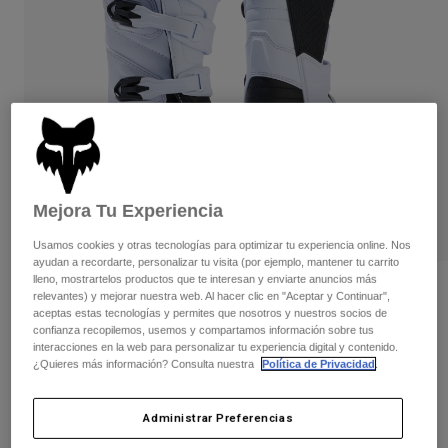
Pantalones
Protecciones
Pantalones
Camisas
Pantalones largos
Gafas de Protección
Ver todo
Guantes
Calcetines
Pantalones cortos
Ver todo
Chaquetas
Chaquetas y chalecos
Mujer
Protecciones
Camisetas y tops
Guantes
Moto
Mejora Tu Experiencia
Gafas de protección
Sudaderas
Protecciones
Cascos
Usamos cookies y otras tecnologías para optimizar tu experiencia online. Nos
Chaquetas
ayudan a recordarte, personalizar tu visita (por ejemplo, mantener tu carrito
Calcetines
Camisetas
lleno, mostrartelos productos que te interesan y enviarte anuncios más
Pantalones
Gafas de protección
Opiniones
relevantes) y mejorar nuestra web. Al hacer clic en "Aceptar y Continuar",
Pantalones
Mochilas y accesorios
Camisas
aceptas estas tecnologías y permites que nosotros y nuestros socios de
Botas Comp Juveniles
confianza recopilemos, usemos y compartamos información sobre tus
Botas
Calcetines
Ver todo
interacciones en la web para personalizar tu experiencia digital y contenido.
Recambios
Protecciones
¿Quieres más información? Consulta nuestra
Política de Privacidad
.
N.º de artículo
30471
Accesorios
Guantes
259,99 €
Administrar Preferencias
Niños
Gafas de Protección
Recambios