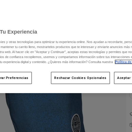
Tu Experiencia
s y otras tecnologías para optimizar tu experiencia online. Nos ayudan a recordarte, person
 mantener tu carrito lleno, mostrartelos productos que te interesan y enviarte anuncios más 
ra web. Al hacer clic en "Aceptar y Continuar", aceptas estas tecnologías y permites que no
ios de confianza recopilemos, usemos y compartamos información sobre tus interacciones 
 tu experiencia digital y contenido. ¿Quieres más información? Consulta nuestra
Política de
C
rar Preferencias
Rechazar Cookies Opcionales
Aceptar 