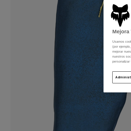
Mejora 
Usamos cookie
(por ejemplo,
mejorar nuest
nuestros soc
personalizar
Administ