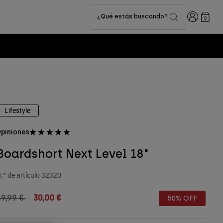
Iniciar sesi
¿Qué estás buscando?
0
Lifestyle
piniones
Boardshort Next Level 18"
.º de artículo
32320
rice reduced from
to
59,99 €
30,00 €
50% OFF