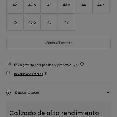
Accesorios
42
42.5
43
43.5
44
44.5
Ver Todo
45
45.5
46
47
Bolsas y Mochilas
Gorras y Gorros
Ver todo
Añadir al carrito
Envío gratuito para pedidos superiores a 125€
Devoluciones fáciles
Descripción
Calzado de alto rendimiento