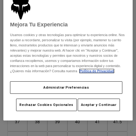
Chaquetas
Explorar Moto
Camisetas
Este modelo talla grande; te recomendamos pedir una talla
Calcetines
Sudaderas
menos para un mejor ajuste.
Ver todo
Mejora Tu Experiencia
Product Help
Ver todo
Explorar MTB
Usamos cookies y otras tecnologías para optimizar tu experiencia online. Nos
Guía de Equipamiento de Moto
ayudan a recordarte, personalizar tu visita (por ejemplo, mantener tu carrito
Color -
Negro
Ropa Casual
lleno, mostrartelos productos que te interesan y enviarte anuncios más
Product Help
Accesorios
Guía de cuidado de cascos
relevantes) y mejorar nuestra web. Al hacer clic en "Aceptar y Continuar",
aceptas estas tecnologías y permites que nosotros y nuestros socios de
Guía de Equipamiento de MTB
Tops
Guía de cuidado de las botas
confianza recopilemos, usemos y compartamos información sobre tus
Gorras y Gorros
interacciones en la web para personalizar tu experiencia digital y contenido.
Sudaderas
Guía de cuidado de cascos
¿Quieres más información? Consulta nuestra
Política de Privacidad
.
Bolsas y Mochilas
seleccionado
Chaquetas
Calcetines
Administrar Preferencias
Pantalones
Stickers
Pantalones Cortos
Otros Accesorios
Cuadro de tallas
Rechazar Cookies Opcionales
Aceptar y Continuar
Bañadores
Ver todo
Ver todo
37
38
39
40
41
41.5