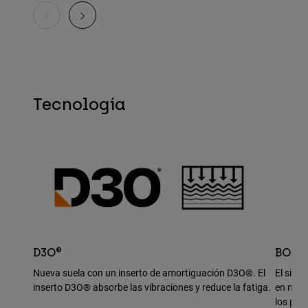
Tecnología
D3O®
BOA®
Nueva suela con un inserto de amortiguación D3O®. El
El sist
inserto D3O® absorbe las vibraciones y reduce la fatiga.
en movi
los ped